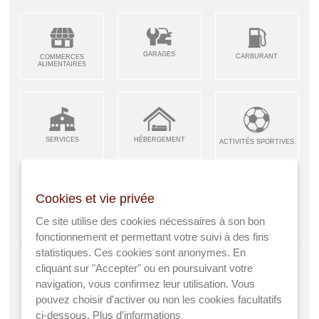
GARAGES
CARBURANT
COMMERCES
ALIMENTAIRES
SERVICES
HÉBERGEMENT
ACTIVITÉS SPORTIVES
Cookies et vie privée
ARTISANS &
RESTAURANTS CAFÉS
Ce site utilise des cookies nécessaires à son bon
ENFANCE JEUNESSE
INDUSTRIES
fonctionnement et permettant votre suivi à des fins
statistiques. Ces cookies sont anonymes. En
cliquant sur "Accepter" ou en poursuivant votre
navigation, vous confirmez leur utilisation. Vous
AGRICULTEURS
SANTÉ
pouvez choisir d'activer ou non les cookies facultatifs
A VISITER
ci-dessous.
Plus d'informations