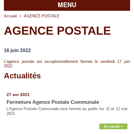
MENU
Accueil
Accueil
>
AGENCE POSTALE
AGENCE POSTALE
La mairie
Découvrir Pierrefitte
16 juin 2022
Vie pratique
L'agence postale est exceptionnellement fermée le vendredi 17 juin
2022.
Vos professionnels
Actualités
Loisirs
Pages
27 avr 2021
Fermeture Agence Postale Communale
L'Agence Postale Communale sera fermée au public les 11 et 12 mai
2021.
En savoir +