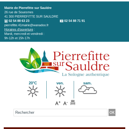
Aller au contenu principal
Mairie de Pierrefitte sur Sauldre
26 rue de Souesmes
41 300
PIERREFITTE SUR SAULDRE
02 54 88 63 23
02 54 88 71 91
pierrefitte.41mairie@wanadoo.fr
Horaires d'ouverture
:
Mardi, mercredi et vendredi :
9h-12h et 15h-17h
20°C
ven.
sam.
+
-
A
A
Formulaire de recherche