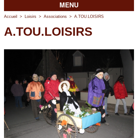
MENU
Accueil
Accueil
>
Loisirs
>
Associations
>
A.TOU.LOISIRS
A.TOU.LOISIRS
La mairie
Découvrir Pierrefitte
Vie pratique
Vos professionnels
Loisirs