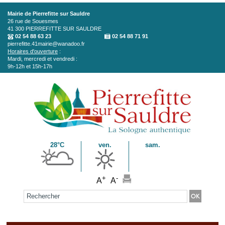
Aller au contenu principal
Mairie de Pierrefitte sur Sauldre
26 rue de Souesmes
41 300
PIERREFITTE SUR SAULDRE
02 54 88 63 23
02 54 88 71 91
pierrefitte.41mairie@wanadoo.fr
Horaires d'ouverture
:
Mardi, mercredi et vendredi :
9h-12h et 15h-17h
28°C
ven.
sam.
+
-
A
A
Formulaire de recherche