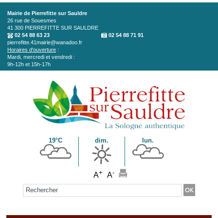
Aller au contenu principal
Mairie de Pierrefitte sur Sauldre
26 rue de Souesmes
41 300
PIERREFITTE SUR SAULDRE
02 54 88 63 23
02 54 88 71 91
pierrefitte.41mairie@wanadoo.fr
Horaires d'ouverture
:
Mardi, mercredi et vendredi :
9h-12h et 15h-17h
19°C
dim.
lun.
+
-
A
A
Formulaire de recherche