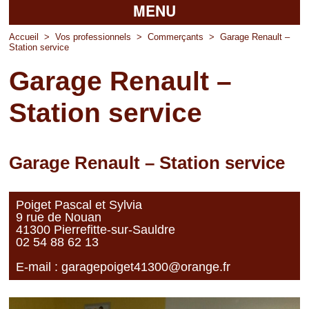
MENU
Accueil
Accueil
>
Vos professionnels
>
Commerçants
>
Garage Renault –
Station service
La mairie
Garage Renault –
Découvrir Pierrefitte
Station service
Vie pratique
Vos professionnels
Garage Renault – Station service
Loisirs
Poiget Pascal et Sylvia
9 rue de Nouan
41300 Pierrefitte-sur-Sauldre
02 54 88 62 13
E-mail :
garagepoiget41300@orange.fr