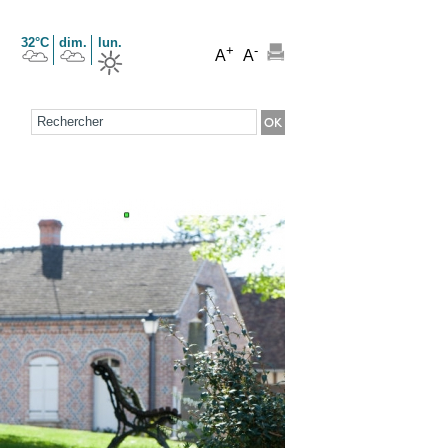
32°C
dim.
lun.
+
-
A
A
Formulaire de recherche