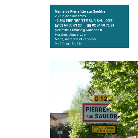
Aller au contenu principal
Mairie de Pierrefitte sur Sauldre
26 rue de Souesmes
41 300
PIERREFITTE SUR SAULDRE
02 54 88 63 23
02 54 88 71 91
pierrefitte.41mairie@wanadoo.fr
Horaires d'ouverture
:
Mardi, mercredi et vendredi :
9h-12h et 15h-17h