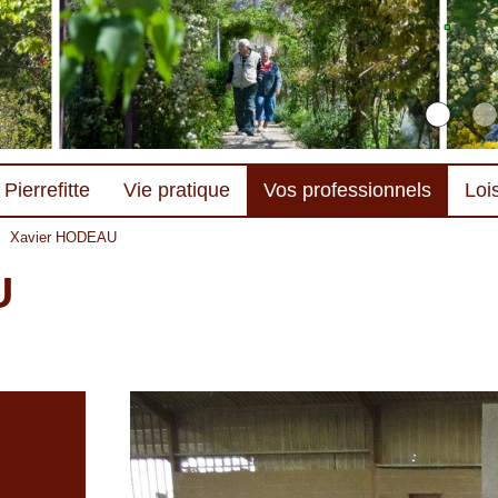
Pierrefitte
Vie pratique
Vos professionnels
Lois
>
Xavier HODEAU
U