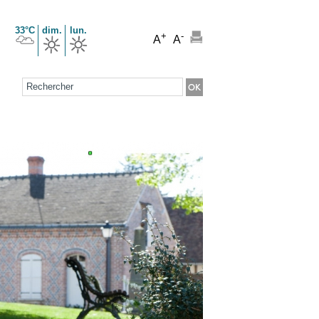
33°C
dim.
lun.
+
-
A
A
Formulaire de recherche