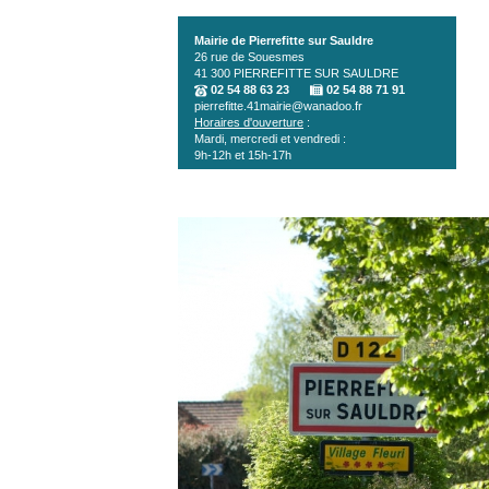
Aller au contenu principal
Mairie de Pierrefitte sur Sauldre
26 rue de Souesmes
41 300
PIERREFITTE SUR SAULDRE
02 54 88 63 23
02 54 88 71 91
pierrefitte.41mairie@wanadoo.fr
Horaires d'ouverture
:
Mardi, mercredi et vendredi :
9h-12h et 15h-17h