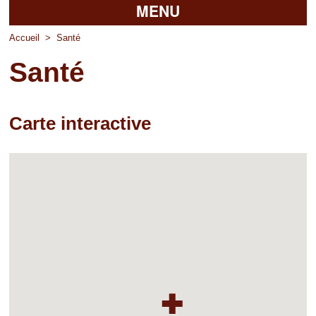
MENU
Accueil
Accueil
>
Santé
Santé
La mairie
Découvrir Pierrefitte
Carte interactive
Vie pratique
Vos professionnels
Loisirs