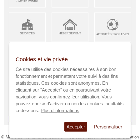
ALIMENTAIRES
SERVICES
HÉBERGEMENT
ACTIVITÉS SPORTIVES
Cookies et vie privée
ARTISANS &
RESTAURANTS CAFÉS
Ce site utilise des cookies nécessaires à son bon
ENFANCE JEUNESSE
INDUSTRIES
fonctionnement et permettant votre suivi à des fins
statistiques. Ces cookies sont anonymes. En
cliquant sur "Accepter" ou en poursuivant votre
navigation, vous confirmez leur utilisation. Vous
AGRICULTEURS
SANTÉ
pouvez choisir d'activer ou non les cookies facultatifs
A VISITER
ci-dessous.
Plus d'informations
> Voir tous les services
Accepter
Personnaliser
© Mairie de Pierrefitte sur Sauldre - Réalisation par
Atmedia Communication