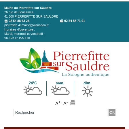
Aller au contenu principal
Mairie de Pierrefitte sur Sauldre
26 rue de Souesmes
41 300
PIERREFITTE SUR SAULDRE
02 54 88 63 23
02 54 88 71 91
pierrefitte.41mairie@wanadoo.fr
Horaires d'ouverture
:
Mardi, mercredi et vendredi :
9h-12h et 15h-17h
24°C
sam.
dim.
+
-
A
A
Formulaire de recherche