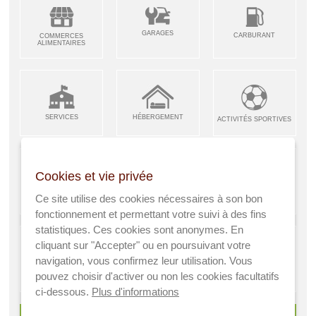
GARAGES
CARBURANT
COMMERCES
ALIMENTAIRES
SERVICES
HÉBERGEMENT
ACTIVITÉS SPORTIVES
Cookies et vie privée
ARTISANS &
RESTAURANTS CAFÉS
Ce site utilise des cookies nécessaires à son bon
ENFANCE JEUNESSE
INDUSTRIES
fonctionnement et permettant votre suivi à des fins
statistiques. Ces cookies sont anonymes. En
cliquant sur "Accepter" ou en poursuivant votre
navigation, vous confirmez leur utilisation. Vous
AGRICULTEURS
SANTÉ
pouvez choisir d'activer ou non les cookies facultatifs
A VISITER
ci-dessous.
Plus d'informations
> Voir tous les services