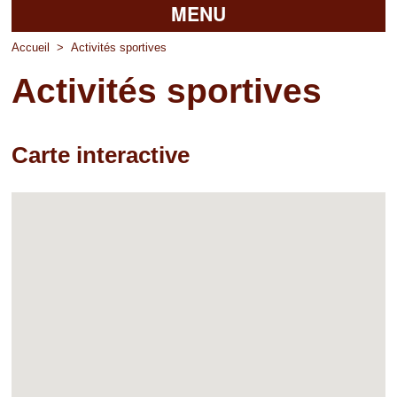
MENU
Accueil
Accueil
>
Activités sportives
Activités sportives
La mairie
Découvrir Pierrefitte
Carte interactive
Vie pratique
Vos professionnels
Loisirs