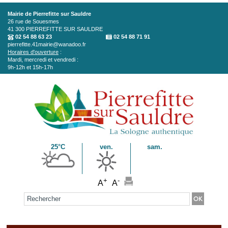
Aller au contenu principal
Mairie de Pierrefitte sur Sauldre
26 rue de Souesmes
41 300
PIERREFITTE SUR SAULDRE
02 54 88 63 23
02 54 88 71 91
pierrefitte.41mairie@wanadoo.fr
Horaires d'ouverture
:
Mardi, mercredi et vendredi :
9h-12h et 15h-17h
25°C
ven.
sam.
+
-
A
A
Formulaire de recherche