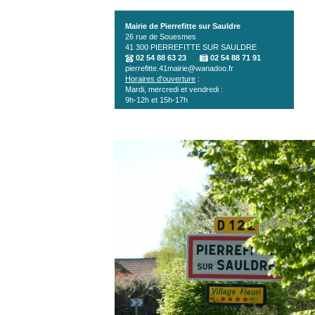
Aller au contenu principal
Mairie de Pierrefitte sur Sauldre
26 rue de Souesmes
41 300
PIERREFITTE SUR SAULDRE
02 54 88 63 23
02 54 88 71 91
pierrefitte.41mairie@wanadoo.fr
Horaires d'ouverture
:
Mardi, mercredi et vendredi :
9h-12h et 15h-17h