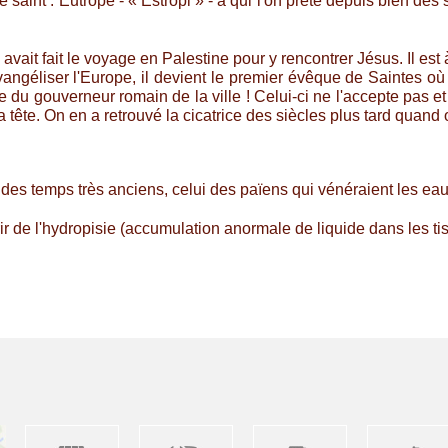
 saint : Eutrope - « Estropi » - à qui l'on prête depuis bien des 
 avait fait le voyage en Palestine pour y rencontrer Jésus. Il est
 évangéliser l'Europe, il devient le premier évêque de Saintes 
le du gouverneur romain de la ville ! Celui-ci ne l'accepte pas et
 tête. On en a retrouvé la cicatrice des siècles plus tard quand 
des temps très anciens, celui des païens qui vénéraient les eau
rir de l'hydropisie (accumulation anormale de liquide dans les ti