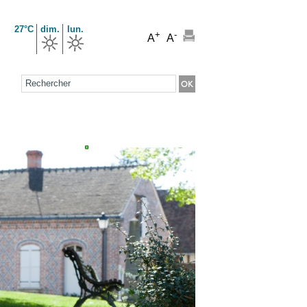
27°C
dim.
lun.
+
-
A
A
Formulaire de recherche