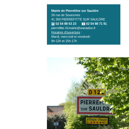
Aller au contenu principal
Mairie de Pierrefitte sur Sauldre
26 rue de Souesmes
41 300
PIERREFITTE SUR SAULDRE
02 54 88 63 23
02 54 88 71 91
pierrefitte.41mairie@wanadoo.fr
Horaires d'ouverture
:
Mardi, mercredi et vendredi :
9h-12h et 15h-17h