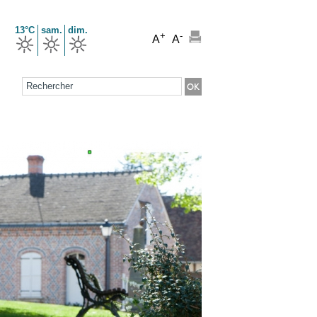
13°C
sam.
dim.
+
-
A
A
Formulaire de recherche