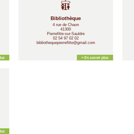
Bibliothèque
4 rue de Chaon
41300
Pierrefitte-sur-Sauldre
02 54 97 02 02
bibliothequepierrefitte@gmail.com
lus
> En savoir plus
lus