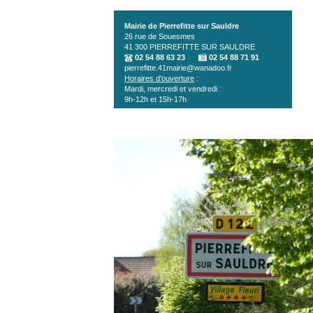
Aller au contenu principal
Mairie de Pierrefitte sur Sauldre
26 rue de Souesmes
41 300
PIERREFITTE SUR SAULDRE
02 54 88 63 23
02 54 88 71 91
pierrefitte.41mairie@wanadoo.fr
Horaires d'ouverture
:
Mardi, mercredi et vendredi :
9h-12h et 15h-17h