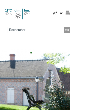
11°C
dim.
lun.
+
-
A
A
Formulaire de recherche