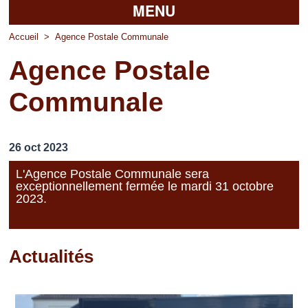
MENU
Accueil
Accueil
>
Agence Postale Communale
Agence Postale
La mairie
Communale
Découvrir Pierrefitte
Vie pratique
26 oct 2023
Vos professionnels
L'Agence Postale Communale sera
exceptionnellement fermée le mardi 31 octobre
Loisirs
2023.
Actualités
Pages