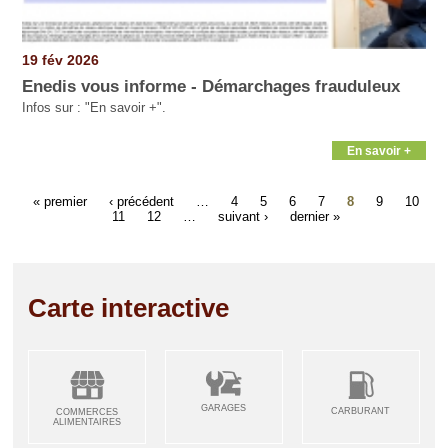
19 fév 2026
Enedis vous informe - Démarchages frauduleux
Infos sur : "En savoir +".
En savoir +
« premier
‹ précédent
…
4
5
6
7
8
9
10
11
12
…
suivant ›
dernier »
Carte interactive
GARAGES
CARBURANT
COMMERCES
ALIMENTAIRES