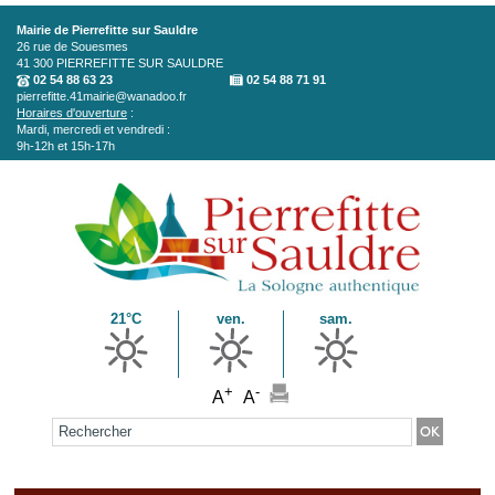
Aller au contenu principal
Mairie de Pierrefitte sur Sauldre
26 rue de Souesmes
41 300
PIERREFITTE SUR SAULDRE
02 54 88 63 23
02 54 88 71 91
pierrefitte.41mairie@wanadoo.fr
Horaires d'ouverture
:
Mardi, mercredi et vendredi :
9h-12h et 15h-17h
21°C
ven.
sam.
+
-
A
A
Formulaire de recherche