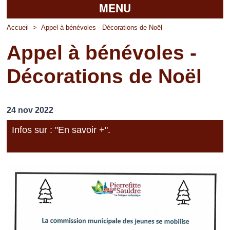
MENU
Accueil
Accueil
>
Appel à bénévoles - Décorations de Noël
Appel à bénévoles -
La mairie
Décorations de Noël
Découvrir Pierrefitte
Vie pratique
24 nov 2022
Vos professionnels
Infos sur : "En savoir +".
Loisirs