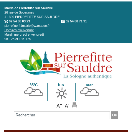
Aller au contenu principal
Mairie de Pierrefitte sur Sauldre
26 rue de Souesmes
41 300
PIERREFITTE SUR SAULDRE
02 54 88 63 23
02 54 88 71 91
pierrefitte.41mairie@wanadoo.fr
Horaires d'ouverture
:
Mardi, mercredi et vendredi :
9h-12h et 15h-17h
35°C
lun.
mar.
+
-
A
A
Formulaire de recherche