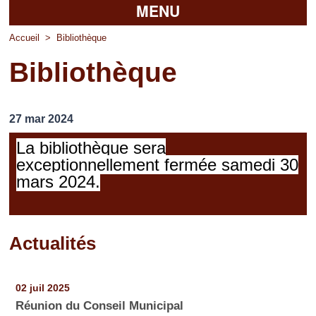
MENU
Accueil
Accueil
>
Bibliothèque
Bibliothèque
La mairie
Découvrir Pierrefitte
27 mar 2024
Vie pratique
La bibliothèque sera
Vos professionnels
exceptionnellement fermée samedi 30
mars 2024.
Loisirs
Actualités
Pages
02 juil 2025
Réunion du Conseil Municipal