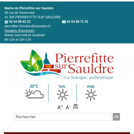
Aller au contenu principal
Mairie de Pierrefitte sur Sauldre
26 rue de Souesmes
41 300
PIERREFITTE SUR SAULDRE
02 54 88 63 23
02 54 88 71 91
pierrefitte.41mairie@wanadoo.fr
Horaires d'ouverture
:
Mardi, mercredi et vendredi :
9h-12h et 15h-17h
22°C
lun.
mar.
+
-
A
A
Formulaire de recherche