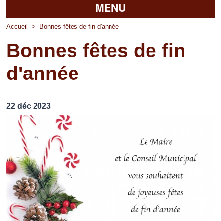
MENU
Accueil
Accueil
>
Bonnes fêtes de fin d'année
Bonnes fêtes de fin
La mairie
d'année
Découvrir Pierrefitte
Vie pratique
22 déc 2023
Vos professionnels
Loisirs