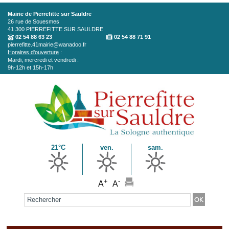
Aller au contenu principal
Mairie de Pierrefitte sur Sauldre
26 rue de Souesmes
41 300
PIERREFITTE SUR SAULDRE
02 54 88 63 23
02 54 88 71 91
pierrefitte.41mairie@wanadoo.fr
Horaires d'ouverture
:
Mardi, mercredi et vendredi :
9h-12h et 15h-17h
21°C
ven.
sam.
+
-
A
A
Formulaire de recherche