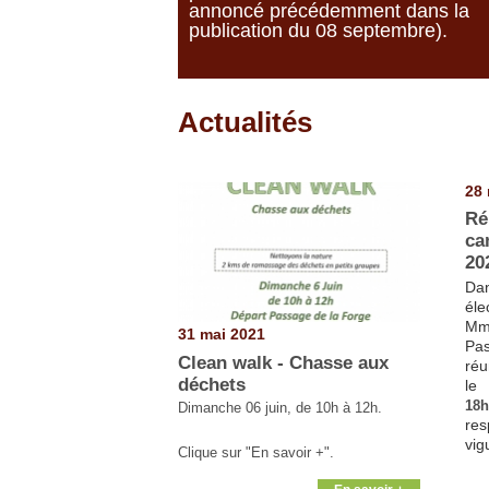
annoncé précédemment dans la
publication du 08 septembre).
Actualités
Pages
28 
Ré
ca
20
Dan
éle
Mm
31 mai 2021
Pa
Clean walk - Chasse aux
réu
déchets
l
18h
Dimanche 06 juin, de 10h à 12h.
res
vig
Clique sur "En savoir +".