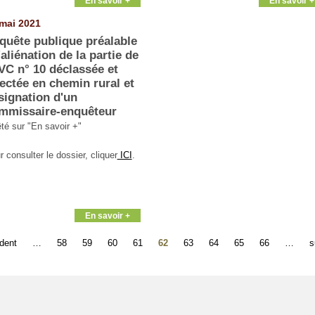
En savoir +
En savoir +
mai 2021
quête publique préalable
'aliénation de la partie de
 VC n° 10 déclassée et
fectée en chemin rural et
signation d'un
mmissaire-enquêteur
êté sur "En savoir +"
 consulter le dossier, cliquer
ICI
.
En savoir +
édent
…
58
59
60
61
62
63
64
65
66
…
s