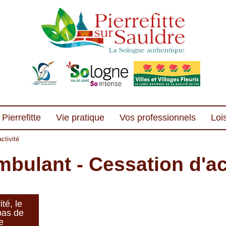
Pierrefitte
Vie pratique
Vos professionnels
Lois
ctivité
ulant - Cessation d'act
té, le
pas de
e