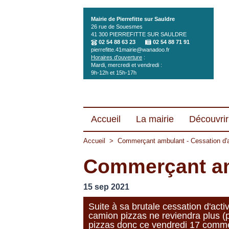
Aller au contenu principal
Mairie de Pierrefitte sur Sauldre
26 rue de Souesmes
41 300
PIERREFITTE SUR SAULDRE
02 54 88 63 23
02 54 88 71 91
pierrefitte.41mairie@wanadoo.fr
Horaires d'ouverture
:
Mardi, mercredi et vendredi :
9h-12h et 15h-17h
Accueil
La mairie
Découvrir 
Accueil
>
Commerçant ambulant - Cessation d'a
Commerçant amb
15 sep 2021
Suite à sa brutale cessation d'activi
camion pizzas ne reviendra plus (
pizzas donc ce vendredi 17 comm