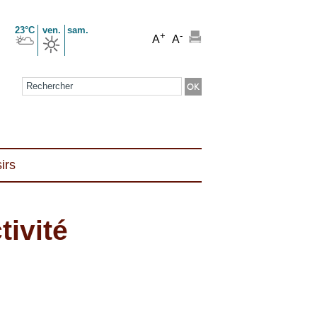
23°C
ven.
sam.
+
-
A
A
Formulaire de recherche
irs
ivité