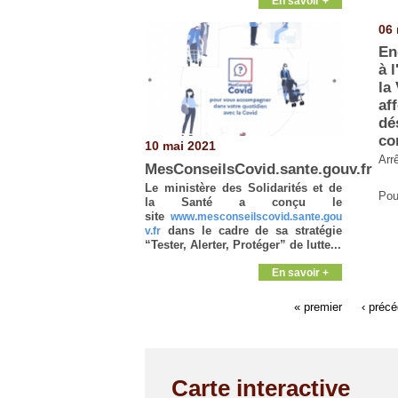
En savoir +
06 
En
à l
la
af
dé
co
10 mai 2021
Arr
MesConseilsCovid.sante.gouv.fr
Le
ministère des Solidarités et de
Pour
la Santé
a conçu le
site
www.mesconseilscovid.sante.gou
dans le cadre de sa stratégie
v.fr
“Tester, Alerter, Protéger” de lutte...
En savoir +
« premier
‹ préc
Carte interactive