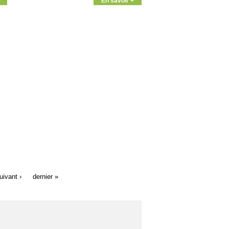
En savoir +
uivant ›
dernier »