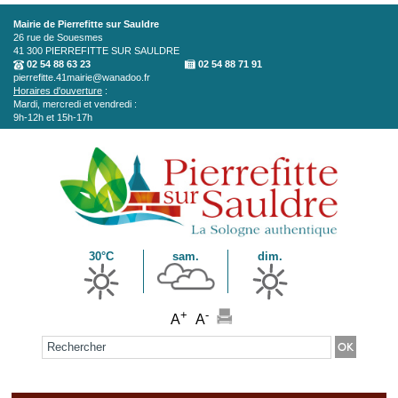
Aller au contenu principal
Mairie de Pierrefitte sur Sauldre
26 rue de Souesmes
41 300
PIERREFITTE SUR SAULDRE
02 54 88 63 23
02 54 88 71 91
pierrefitte.41mairie@wanadoo.fr
Horaires d'ouverture
:
Mardi, mercredi et vendredi :
9h-12h et 15h-17h
30°C
sam.
dim.
+
-
A
A
Formulaire de recherche