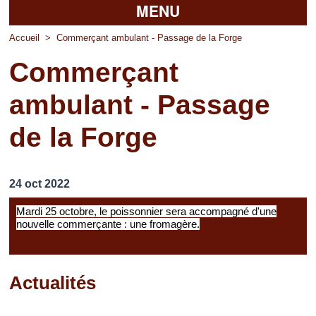
MENU
Accueil
Accueil
>
Commerçant ambulant - Passage de la Forge
Commerçant
La mairie
ambulant - Passage
Découvrir Pierrefitte
de la Forge
Vie pratique
Vos professionnels
24 oct 2022
Loisirs
Mardi 25 octobre, le poissonnier sera accompagné d'une
nouvelle commerçante : une fromagère.
Actualités