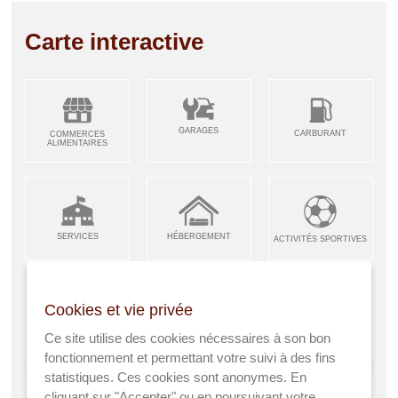
Carte interactive
GARAGES
CARBURANT
COMMERCES
ALIMENTAIRES
SERVICES
HÉBERGEMENT
ACTIVITÉS SPORTIVES
Cookies et vie privée
ARTISANS &
RESTAURANTS CAFÉS
Ce site utilise des cookies nécessaires à son bon
ENFANCE JEUNESSE
INDUSTRIES
fonctionnement et permettant votre suivi à des fins
statistiques. Ces cookies sont anonymes. En
cliquant sur "Accepter" ou en poursuivant votre