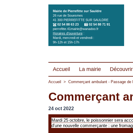
Aller au contenu principal
Mairie de Pierrefitte sur Sauldre
26 rue de Souesmes
41 300
PIERREFITTE SUR SAULDRE
02 54 88 63 23
02 54 88 71 91
pierrefitte.41mairie@wanadoo.fr
Horaires d'ouverture
:
Mardi, mercredi et vendredi :
9h-12h et 15h-17h
Accueil
La mairie
Découvrir 
Accueil
>
Commerçant ambulant - Passage de 
Commerçant am
24 oct 2022
Mardi 25 octobre, le poissonnier sera ac
d'une nouvelle commerçante : une fromag