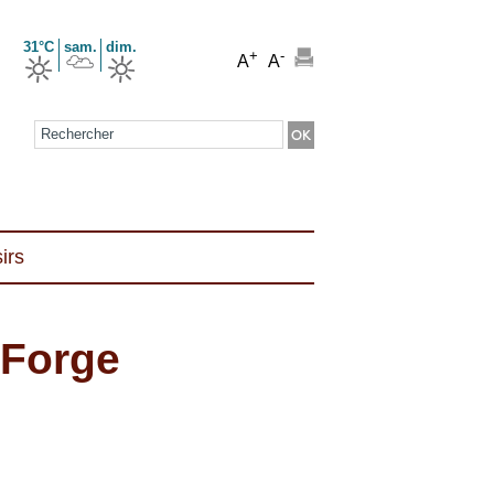
31°C
sam.
dim.
+
-
A
A
Formulaire de recherche
irs
 Forge