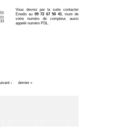
.
Vous devrez par la suite contacter
ite
Enedis au
09 72 67 50 41
, muni de
éro
votre numéro de compteur, aussi
 33
appelé numéro PDL.
uivant ›
dernier »