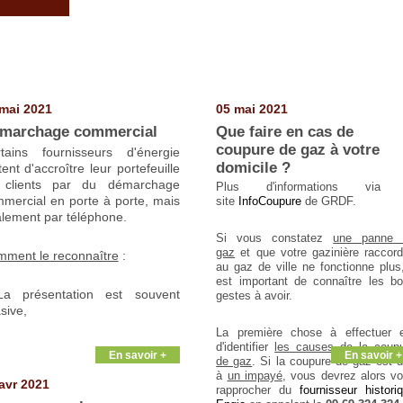
mai 2021
05 mai 2021
marchage commercial
Que faire en cas de
coupure de gaz à votre
tains fournisseurs d'énergie
domicile ?
tent d'accroître leur portefeuille
 clients par du démarchage
Plus d'informations via 
mercial en porte à porte, mais
site
InfoCoupure
de GRDF.
lement par téléphone.
Si vous constatez
une panne 
gaz
et que votre gazinière raccor
ment le reconnaître
:
au gaz de ville ne fonctionne plus,
est important de connaître les b
La présentation est souvent
gestes à avoir.
sive,
La première chose à effectuer 
d'identifier
les causes de la coup
En savoir +
En savoir +
de gaz
. Si la coupure de gaz est 
à
un impayé
, vous devrez alors v
avr 2021
rapprocher du
fournisseur histori