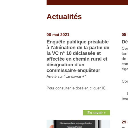
Actualités
Pages
06 mai 2021
05 
Enquête publique préalable
Dé
à l'aliénation de la partie de
Cer
la VC n° 10 déclassée et
ten
affectée en chemin rural et
de
com
désignation d'un
éga
commissaire-enquêteur
Arrêté sur "En savoir +"
Com
Pour consulter le dossier, cliquer
ICI
.
- 
éva
En savoir +
29 