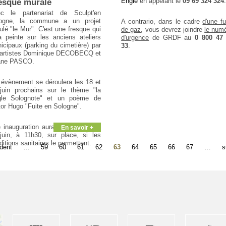
Engie
en appelant le
09 69 324 324
esque murale
c le partenariat de Sculpt'en
ogne, la commune a un projet
A contrario, dans le cadre
d'une fu
tulé "le Mur". C'est une fresque qui
de gaz
, vous devrez joindre
le num
a peinte sur les anciens ateliers
d'urgence
de GRDF au
0 800 47
icipaux (parking du cimetière) par
33
.
 artistes Dominique DECOBECQ et
ane PASCO.
 évènement se déroulera les 18 et
juin prochains sur le thème "la
gle Solognote" et un poème de
tor Hugo "Fuite en Sologne".
 inauguration aura lieu le samedi
En savoir +
juin, à 11h30, sur place, si les
ditions sanitaires le permettent.
édent
…
59
60
61
62
63
64
65
66
67
…
s