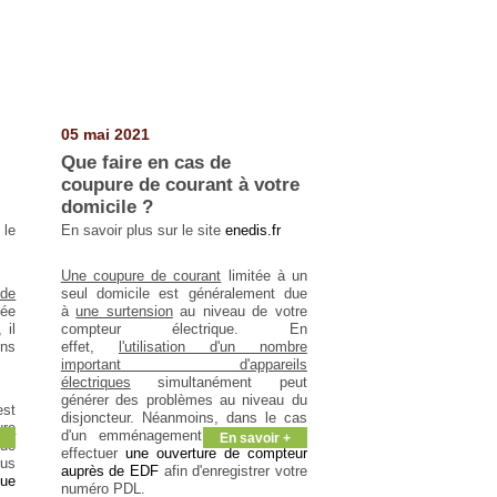
05 mai 2021
Que faire en cas de
coupure de courant à votre
domicile ?
le
En savoir plus sur le site
enedis.fr
Une coupure de courant
limitée à un
de
seul domicile est généralement due
dée
à
une surtension
au niveau de votre
 il
compteur électrique. En
ons
effet,
l'utilisation d'un nombre
important d'appareils
électriques
simultanément peut
générer des problèmes au niveau du
est
disjoncteur. Néanmoins, dans le cas
ure
d'un emménagement, vous devrez
En savoir +
due
effectuer
une ouverture de compteur
ous
auprès de EDF
afin d'enregistrer votre
que
numéro PDL.