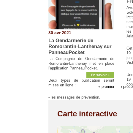
Fr
Ave
Sol
inti
ser
mun
les
30 avr 2021
Ari
La Gendarmerie de
Romorantin-Lanthenay sur
Cet
PanneauPocket
19 
jun
La Compagnie de Gendarmerie de
Vic
Romorantin-Lanthenay met en place
l'application PanneauPocket.
Une
En savoir +
19 
Deux types de publication seront
con
mises en ligne :
« premier
‹ préc
- les messages de prévention,
- les alertes.
Carte interactive
Pour vous abonner, il faut procéder de
la même façon que pour la "Mairie de
Pierrefitte sur Sauldre", à savoir :