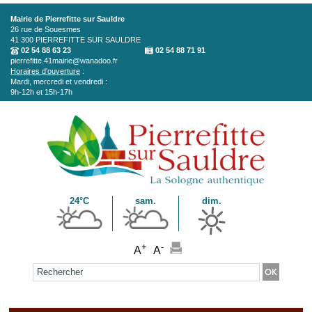
Aller au contenu principal
Mairie de Pierrefitte sur Sauldre
26 rue de Souesmes
41 300
PIERREFITTE SUR SAULDRE
02 54 88 63 23
02 54 88 71 91
pierrefitte.41mairie@wanadoo.fr
Horaires d'ouverture
:
Mardi, mercredi et vendredi :
9h-12h et 15h-17h
24°C
sam.
dim.
+
-
A
A
Formulaire de recherche