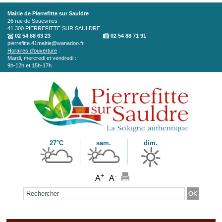
Aller au contenu principal
Mairie de Pierrefitte sur Sauldre
26 rue de Souesmes
41 300
PIERREFITTE SUR SAULDRE
02 54 88 63 23
02 54 88 71 91
pierrefitte.41mairie@wanadoo.fr
Horaires d'ouverture
:
Mardi, mercredi et vendredi :
9h-12h et 15h-17h
27°C
sam.
dim.
+
-
A
A
Formulaire de recherche