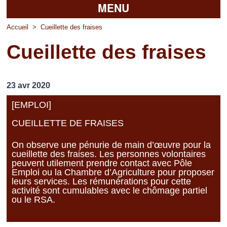
MENU
Accueil
Accueil
>
Cueillette des fraises
Cueillette des fraises
La mairie
Découvrir Pierrefitte
23 avr 2020
Vie pratique
[EMPLOI]
Vos professionnels
CUEILLETTE DE FRAISES
Loisirs
On observe une pénurie de main d’œuvre pour la
cueillette des fraises. Les personnes volontaires
peuvent utilement prendre contact avec Pôle
Emploi ou la Chambre d’Agriculture pour proposer
leurs services. Les rémunérations pour cette
activité sont cumulables avec le chômage partiel
ou le RSA.