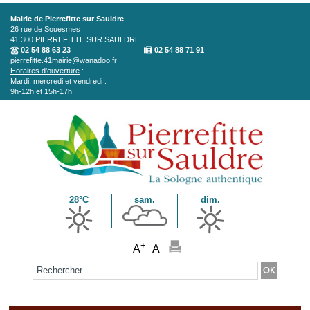
Aller au contenu principal
Mairie de Pierrefitte sur Sauldre
26 rue de Souesmes
41 300
PIERREFITTE SUR SAULDRE
02 54 88 63 23
02 54 88 71 91
pierrefitte.41mairie@wanadoo.fr
Horaires d'ouverture
:
Mardi, mercredi et vendredi :
9h-12h et 15h-17h
28°C
sam.
dim.
+
-
A
A
Formulaire de recherche