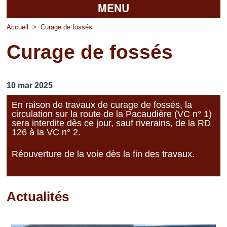
MENU
Accueil
Accueil
>
Curage de fossés
Curage de fossés
La mairie
Découvrir Pierrefitte
10 mar 2025
Vie pratique
En raison de travaux de curage de fossés, la
circulation sur la route de la Pacaudière (VC n° 1)
Vos professionnels
sera interdite dès ce jour, sauf riverains, de la RD
126 à la VC n° 2.
Loisirs
Réouverture de la voie dès la fin des travaux.
Actualités
Pages