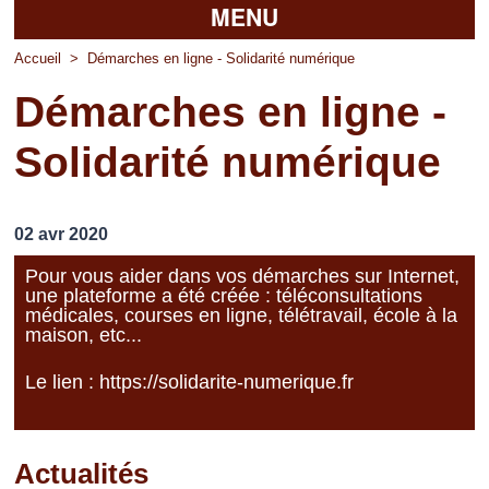
MENU
Accueil
Accueil
>
Démarches en ligne - Solidarité numérique
Démarches en ligne -
La mairie
Solidarité numérique
Découvrir Pierrefitte
Vie pratique
02 avr 2020
Vos professionnels
Pour vous aider dans vos démarches sur Internet,
une plateforme a été créée : téléconsultations
Loisirs
médicales, courses en ligne, télétravail, école à la
maison, etc...
Le lien :
https://solidarite-numerique.fr
Actualités