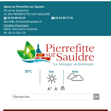
Aller au contenu principal
Mairie de Pierrefitte sur Sauldre
26 rue de Souesmes
41 300
PIERREFITTE SUR SAULDRE
02 54 88 63 23
02 54 88 71 91
pierrefitte.41mairie@wanadoo.fr
Horaires d'ouverture
:
Mardi, mercredi et vendredi :
9h-12h et 15h-17h
30°C
lun.
mar.
+
-
A
A
Formulaire de recherche