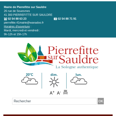
Aller au contenu principal
Mairie de Pierrefitte sur Sauldre
26 rue de Souesmes
41 300
PIERREFITTE SUR SAULDRE
02 54 88 63 23
02 54 88 71 91
pierrefitte.41mairie@wanadoo.fr
Horaires d'ouverture
:
Mardi, mercredi et vendredi :
9h-12h et 15h-17h
20°C
dim.
lun.
+
-
A
A
Formulaire de recherche