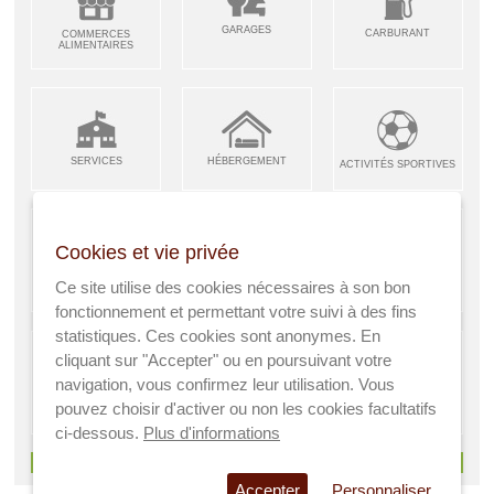
GARAGES
CARBURANT
COMMERCES
ALIMENTAIRES
SERVICES
HÉBERGEMENT
ACTIVITÉS SPORTIVES
Cookies et vie privée
ARTISANS &
RESTAURANTS CAFÉS
Ce site utilise des cookies nécessaires à son bon
ENFANCE JEUNESSE
INDUSTRIES
fonctionnement et permettant votre suivi à des fins
statistiques. Ces cookies sont anonymes. En
cliquant sur "Accepter" ou en poursuivant votre
navigation, vous confirmez leur utilisation. Vous
AGRICULTEURS
SANTÉ
pouvez choisir d'activer ou non les cookies facultatifs
A VISITER
ci-dessous.
Plus d'informations
> Voir tous les services
Accepter
Personnaliser