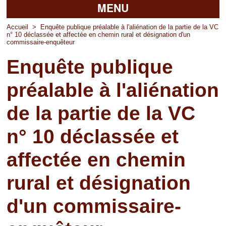
MENU
Accueil
Accueil
>
Enquête publique préalable à l'aliénation de la partie de la VC
n° 10 déclassée et affectée en chemin rural et désignation d'un
commissaire-enquêteur
La mairie
Enquête publique
Découvrir Pierrefitte
préalable à l'aliénation
Vie pratique
de la partie de la VC
Vos professionnels
n° 10 déclassée et
Loisirs
affectée en chemin
rural et désignation
d'un commissaire-