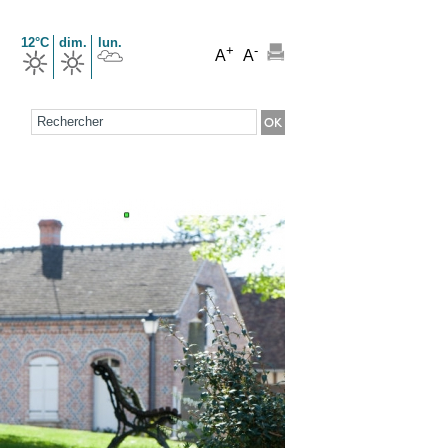
12°C
dim.
lun.
+
-
A
A
Formulaire de recherche