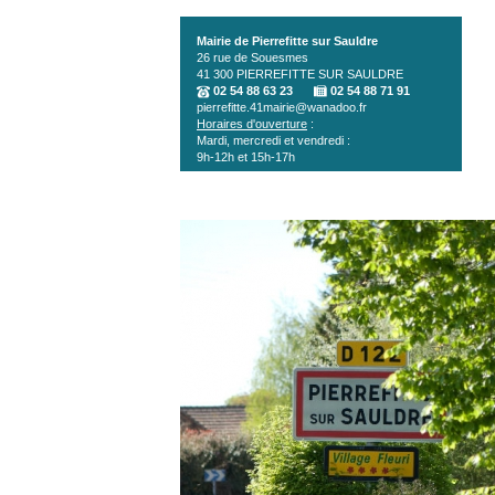
Aller au contenu principal
Mairie de Pierrefitte sur Sauldre
26 rue de Souesmes
41 300
PIERREFITTE SUR SAULDRE
02 54 88 63 23
02 54 88 71 91
pierrefitte.41mairie@wanadoo.fr
Horaires d'ouverture
:
Mardi, mercredi et vendredi :
9h-12h et 15h-17h