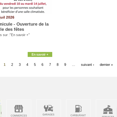
juil 2026
nicule - Ouverture de la
lle des fêtes
os sur :"En savoir +"
En savoir +
1
2
3
4
5
6
7
8
9
…
suivant ›
dernier »
GARAGES
CARBURANT
COMMERCES