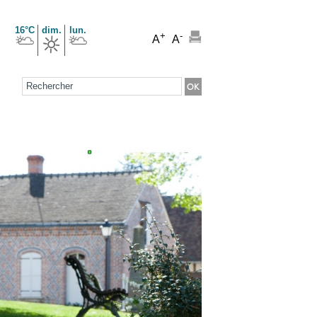
16°C
dim.
lun.
+
-
A
A
Formulaire de recherche