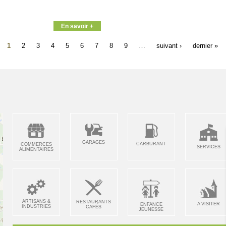
En savoir +
1
2
3
4
5
6
7
8
9
…
suivant ›
dernier »
GARAGES
CARBURANT
COMMERCES
SERVICES
ALIMENTAIRES
ARTISANS &
RESTAURANTS
A VISITER
ENFANCE
INDUSTRIES
CAFÉS
JEUNESSE