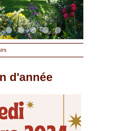
irs
in d'année