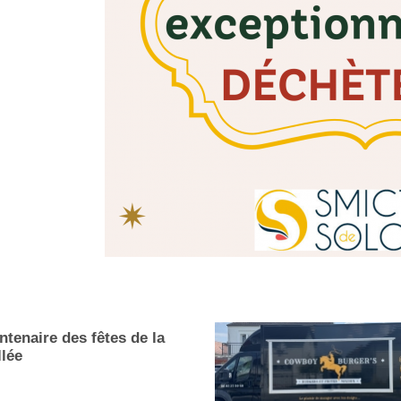
ntenaire des fêtes de la
llée