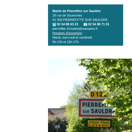
Aller au contenu principal
Mairie de Pierrefitte sur Sauldre
26 rue de Souesmes
41 300
PIERREFITTE SUR SAULDRE
02 54 88 63 23
02 54 88 71 91
pierrefitte.41mairie@wanadoo.fr
Horaires d'ouverture
:
Mardi, mercredi et vendredi :
9h-12h et 15h-17h