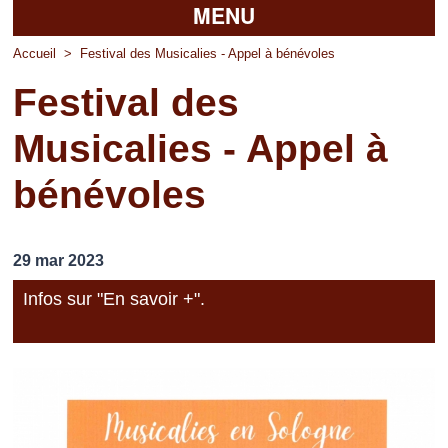
MENU
Accueil
Accueil
>
Festival des Musicalies - Appel à bénévoles
Festival des
La mairie
Musicalies - Appel à
Découvrir Pierrefitte
bénévoles
Vie pratique
Vos professionnels
29 mar 2023
Loisirs
Infos sur "En savoir +".