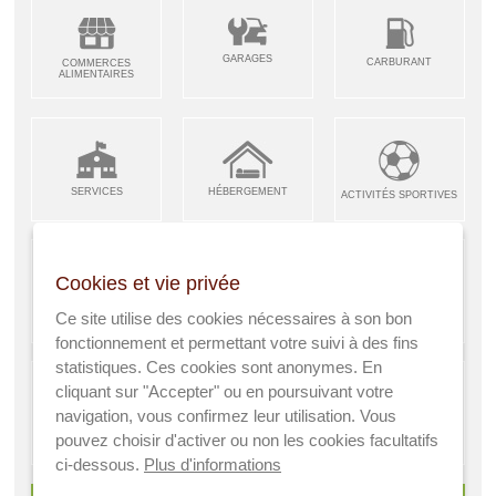
GARAGES
CARBURANT
COMMERCES
ALIMENTAIRES
SERVICES
HÉBERGEMENT
ACTIVITÉS SPORTIVES
Cookies et vie privée
ARTISANS &
RESTAURANTS CAFÉS
Ce site utilise des cookies nécessaires à son bon
ENFANCE JEUNESSE
INDUSTRIES
fonctionnement et permettant votre suivi à des fins
statistiques. Ces cookies sont anonymes. En
cliquant sur "Accepter" ou en poursuivant votre
navigation, vous confirmez leur utilisation. Vous
AGRICULTEURS
SANTÉ
pouvez choisir d'activer ou non les cookies facultatifs
A VISITER
ci-dessous.
Plus d'informations
> Voir tous les services