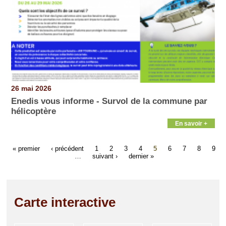
26 mai 2026
Enedis vous informe - Survol de la commune par
hélicoptère
En savoir +
« premier
‹ précédent
1
2
3
4
5
6
7
8
9
…
suivant ›
dernier »
Carte interactive