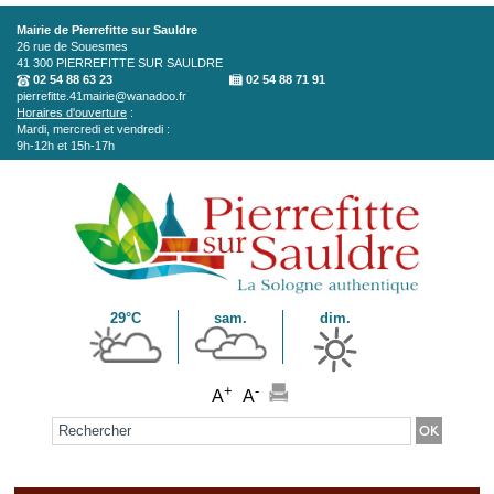
Aller au contenu principal
Mairie de Pierrefitte sur Sauldre
26 rue de Souesmes
41 300
PIERREFITTE SUR SAULDRE
02 54 88 63 23
02 54 88 71 91
pierrefitte.41mairie@wanadoo.fr
Horaires d'ouverture
:
Mardi, mercredi et vendredi :
9h-12h et 15h-17h
29°C
sam.
dim.
+
-
A
A
Formulaire de recherche