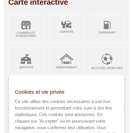
Carte interactive
GARAGES
CARBURANT
COMMERCES
ALIMENTAIRES
SERVICES
HÉBERGEMENT
ACTIVITÉS SPORTIVES
Cookies et vie privée
ARTISANS &
RESTAURANTS CAFÉS
Ce site utilise des cookies nécessaires à son bon
ENFANCE JEUNESSE
INDUSTRIES
fonctionnement et permettant votre suivi à des fins
statistiques. Ces cookies sont anonymes. En
cliquant sur "Accepter" ou en poursuivant votre
navigation, vous confirmez leur utilisation. Vous
AGRICULTEURS
SANTÉ