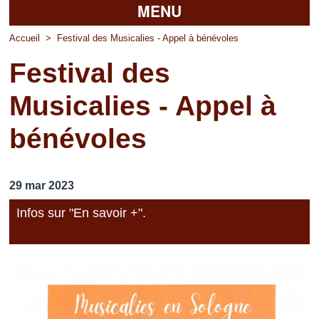
MENU
Accueil
Accueil
>
Festival des Musicalies - Appel à bénévoles
Festival des
La mairie
Musicalies - Appel à
Découvrir Pierrefitte
bénévoles
Vie pratique
Vos professionnels
29 mar 2023
Loisirs
Infos sur "En savoir +".