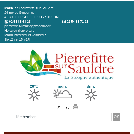
Aller au contenu principal
Mairie de Pierrefitte sur Sauldre
26 rue de Souesmes
41 300
PIERREFITTE SUR SAULDRE
02 54 88 63 23
02 54 88 71 91
pierrefitte.41mairie@wanadoo.fr
Horaires d'ouverture
:
Mardi, mercredi et vendredi :
9h-12h et 15h-17h
28°C
sam.
dim.
+
-
A
A
Formulaire de recherche