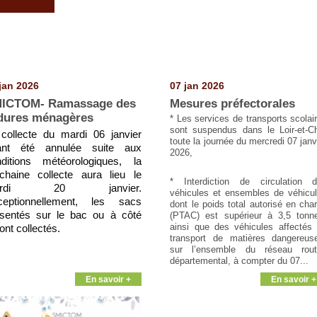
jan 2026
07 jan 2026
ICTOM- Ramassage des
Mesures préfectorales
dures ménagères
* Les services de transports scolai
sont suspendus dans le Loir-et-C
collecte du mardi 06 janvier
toute la journée du mercredi 07 janv
ant été annulée suite aux
2026,
ditions météorologiques, la
chaine collecte aura lieu le
* Interdiction de circulation 
ardi 20 janvier.
véhicules et ensembles de véhicu
ceptionnellement, les sacs
dont le poids total autorisé en cha
sentés sur le bac ou à côté
(PTAC) est supérieur à 3,5 tonn
ainsi que des véhicules affectés
ont collectés.
transport de matières dangereus
sur l’ensemble du réseau rout
départemental, à compter du 07...
En savoir +
En savoir +