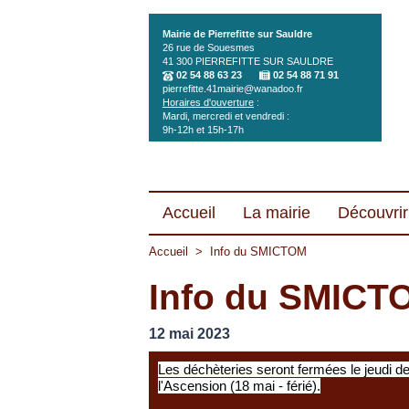
Aller au contenu principal
Mairie de Pierrefitte sur Sauldre
26 rue de Souesmes
41 300
PIERREFITTE SUR SAULDRE
02 54 88 63 23
02 54 88 71 91
pierrefitte.41mairie@wanadoo.fr
Horaires d'ouverture
:
Mardi, mercredi et vendredi :
9h-12h et 15h-17h
Accueil
La mairie
Découvrir 
Accueil
>
Info du SMICTOM
Info du SMICT
12 mai 2023
Les déchèteries seront fermées le jeudi d
l'Ascension (18 mai - férié).