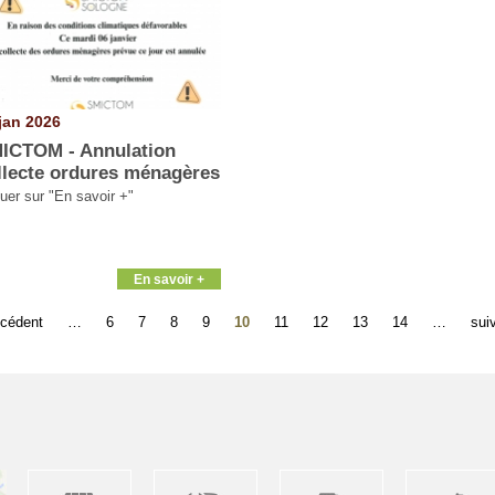
jan 2026
ICTOM - Annulation
llecte ordures ménagères
quer sur "En savoir +"
En savoir +
écédent
…
6
7
8
9
10
11
12
13
14
…
suiv