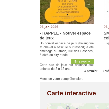
06 jan 2026
06 
- RAPPEL - Nouvel espace
SM
de jeux
co
Un nouvel espace de jeux (balançoire
Cli
et cheval à bascule sur ressort) a été
aménagé au stade, rue des Passées,
à côté du city stade.
En savoir +
Cette aire de jeux est destinée aux
enfants de 2 à 12 ans.
« premier
‹ pr
Merci de votre compréhension.
Carte interactive