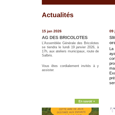
Actualités
Pages
15 jan 2026
09 
AG DES BRICOLOTES
SM
or
L'Assemblée Générale des Bricolotes
se tiendra le lundi 19 janvier 2026, à
La 
17h, aux ateliers municipaux, route de
ay
Salbris.
con
pro
Vous êtes cordialement invités à y
m
assister.
Ex
pré
ser
En savoir +