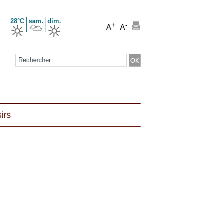
28°C
sam.
dim.
+
-
A
A
Formulaire de recherche
irs