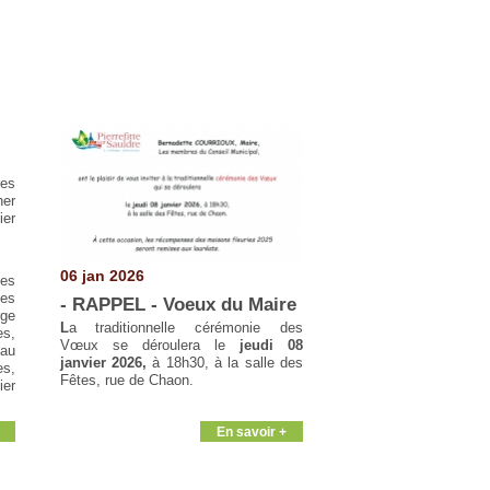
res
her
ier
06 jan 2026
des
les
- RAPPEL - Voeux du Maire
rge
L
a traditionnelle cérémonie des
es,
Vœux se déroulera le
jeudi 08
 au
janvier 2026,
à 18h30, à la salle des
es,
Fêtes, rue de Chaon.
ier
En savoir +