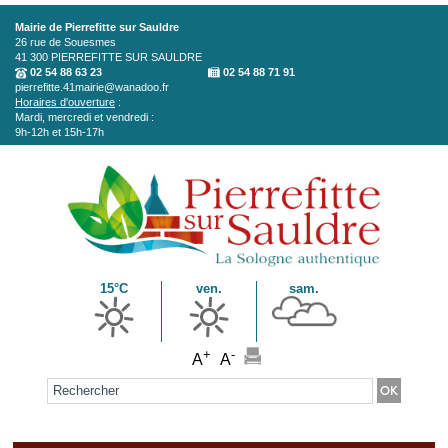
Aller au contenu principal
Mairie de Pierrefitte sur Sauldre
26 rue de Souesmes
41 300
PIERREFITTE SUR SAULDRE
02 54 88 63 23
02 54 88 71 91
pierrefitte.41mairie@wanadoo.fr
Horaires d'ouverture
:
Mardi, mercredi et vendredi :
9h-12h et 15h-17h
15°C
ven.
sam.
+
-
A
A
Formulaire de recherche