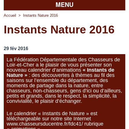
MENU
Accueil
Accueil
>
Instants Nature 2016
Instants Nature 2016
La mairie
Découvrir Pierrefitte
29 fév 2016
Vie pratique
La Fédération Départementale des Chasseurs de
Loir-et-Cher a le plaisir de vous présenter son
Vos professionnels
nouveau calendrier d’animations
« Instants de
Nature »
: des découvertes à thèmes au fil des
Loisirs
saisons sur l’ensemble du département, des
moments de partage dans la nature, entre
chasseurs, non-chasseurs, gens d’ici ou d’ailleurs,
petits et grands, dans le respect, la simplicité, la
convivialité, le plaisir d’échanger.
Le calendrier « Instants de Nature » est
téléchargeable sur notre site Internet
www.chasseursducentre.fr/fdc41/
rubrique
« animations ».