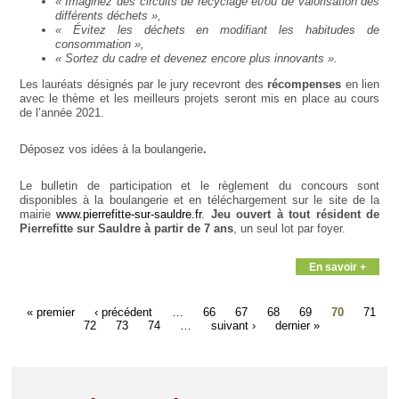
« Imaginez des circuits de recyclage et/ou de valorisation des
différents déchets »,
« Évitez les déchets en modifiant les habitudes de
consommation »,
« Sortez du cadre et devenez encore plus innovants ».
Les lauréats désignés par le jury recevront des
récompenses
en lien
avec le thème et les meilleurs projets seront mis en place au cours
de l’année 2021.
Déposez vos idées à la boulangerie
.
Le bulletin de participation et le règlement du concours sont
disponibles à la boulangerie et en téléchargement sur le site de la
mairie
www.pierrefitte-sur-sauldre.fr
.
Jeu ouvert à tout résident de
Pierrefitte sur Sauldre à partir de 7 ans
, un seul lot par foyer.
En savoir +
« premier
‹ précédent
…
66
67
68
69
70
71
72
73
74
…
suivant ›
dernier »