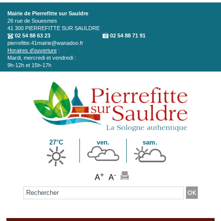
Aller au contenu principal
Mairie de Pierrefitte sur Sauldre
26 rue de Souesmes
41 300
PIERREFITTE SUR SAULDRE
02 54 88 63 23
02 54 88 71 91
pierrefitte.41mairie@wanadoo.fr
Horaires d'ouverture
:
Mardi, mercredi et vendredi :
9h-12h et 15h-17h
27°C
ven.
sam.
+
-
A
A
Formulaire de recherche