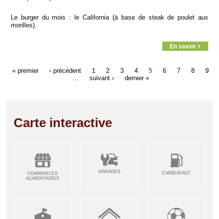
Le burger du mois : le California (à base de steak de poulet aux
morilles).
En savoir +
« premier
‹ précédent
1
2
3
4
5
6
7
8
9
…
suivant ›
dernier »
Carte interactive
GARAGES
CARBURANT
COMMERCES
ALIMENTAIRES