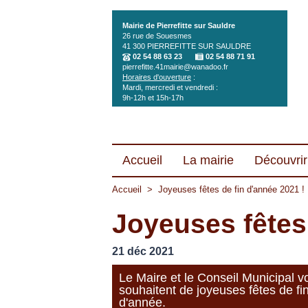
Aller au contenu principal
Mairie de Pierrefitte sur Sauldre
26 rue de Souesmes
41 300
PIERREFITTE SUR SAULDRE
02 54 88 63 23
02 54 88 71 91
pierrefitte.41mairie@wanadoo.fr
Horaires d'ouverture
:
Mardi, mercredi et vendredi :
9h-12h et 15h-17h
Accueil
La mairie
Découvrir 
Accueil
>
Joyeuses fêtes de fin d'année 2021 !
Joyeuses fêtes 
21 déc 2021
Le Maire et le Conseil Municipal v
souhaitent de joyeuses fêtes de fi
d'année.