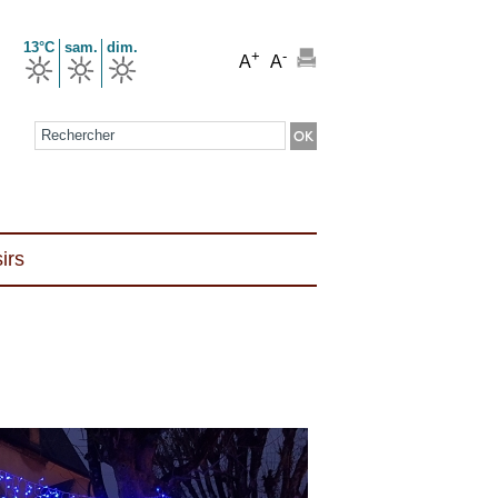
13°C
sam.
dim.
+
-
A
A
Formulaire de recherche
irs