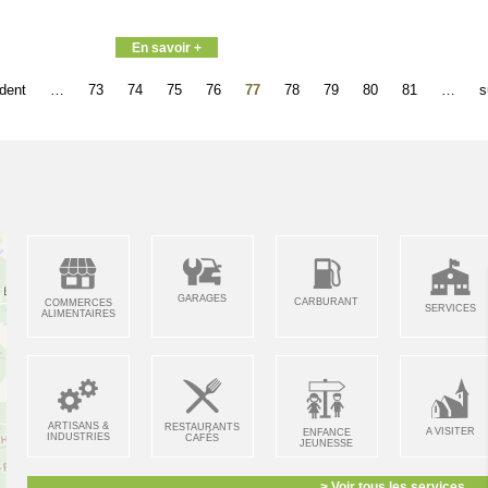
En savoir +
édent
…
73
74
75
76
77
78
79
80
81
…
s
GARAGES
CARBURANT
COMMERCES
SERVICES
ALIMENTAIRES
ARTISANS &
RESTAURANTS
A VISITER
ENFANCE
INDUSTRIES
CAFÉS
JEUNESSE
> Voir tous les services