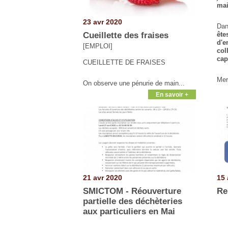
mai
23 avr 2020
Dan
Cueillette des fraises
ête
d'
[EMPLOI]
col
cap
CUEILLETTE DE FRAISES
Mer
On observe une pénurie de main...
En savoir +
21 avr 2020
15 
SMICTOM - Réouverture
Re
partielle des déchèteries
aux particuliers en Mai