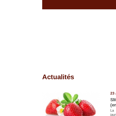
Actualités
Pages
23 
SM
(e
La 
jau