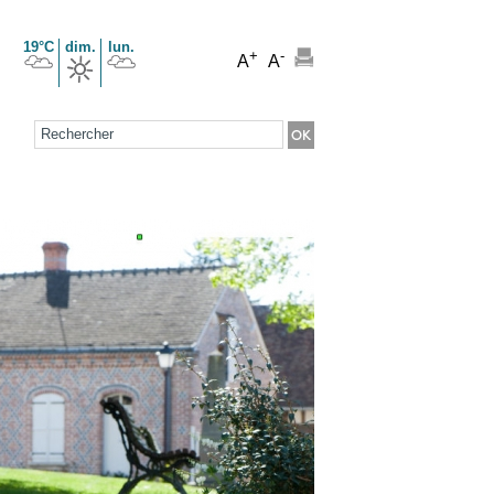
19°C
dim.
lun.
+
-
A
A
Formulaire de recherche