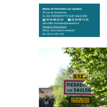
Aller au contenu principal
Mairie de Pierrefitte sur Sauldre
26 rue de Souesmes
41 300
PIERREFITTE SUR SAULDRE
02 54 88 63 23
02 54 88 71 91
pierrefitte.41mairie@wanadoo.fr
Horaires d'ouverture
:
Mardi, mercredi et vendredi :
9h-12h et 15h-17h