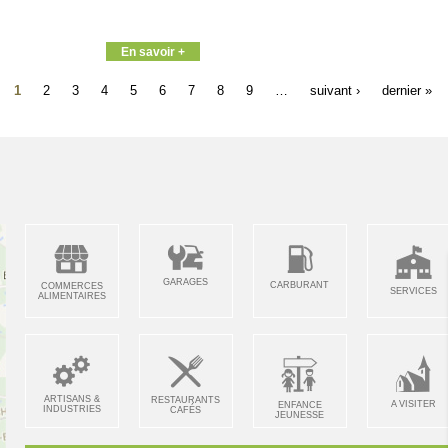
En savoir +
1
2
3
4
5
6
7
8
9
…
suivant ›
dernier »
GARAGES
CARBURANT
COMMERCES
SERVICES
ALIMENTAIRES
ARTISANS &
RESTAURANTS
A VISITER
ENFANCE
INDUSTRIES
CAFÉS
JEUNESSE