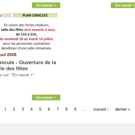
En savoir +
En savoir +
juil 2026
nicule - Ouverture de la
lle des fêtes
os sur :"En savoir +"
En savoir +
1
2
3
4
5
6
7
8
9
…
suivant ›
dernier »