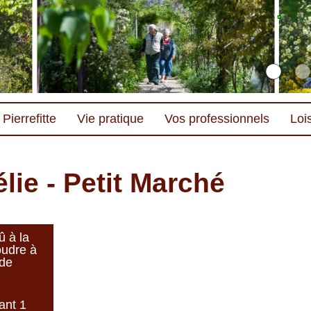
Pierrefitte
Vie pratique
Vos professionnels
Lois
lie - Petit Marché
û à la
oudre à
 de
ant 1