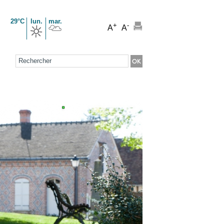
29°C
lun.
mar.
+
-
A
A
Formulaire de recherche