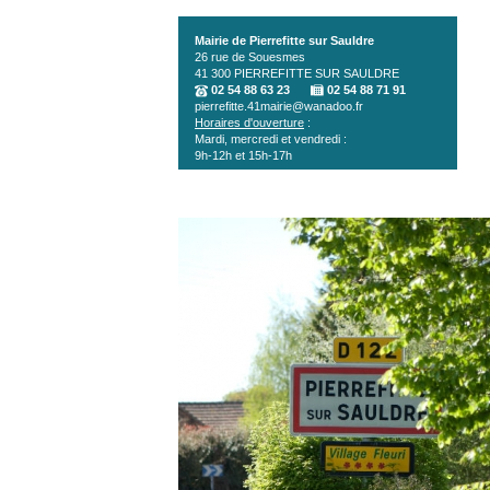
Aller au contenu principal
Mairie de Pierrefitte sur Sauldre
26 rue de Souesmes
41 300
PIERREFITTE SUR SAULDRE
02 54 88 63 23
02 54 88 71 91
pierrefitte.41mairie@wanadoo.fr
Horaires d'ouverture
:
Mardi, mercredi et vendredi :
9h-12h et 15h-17h