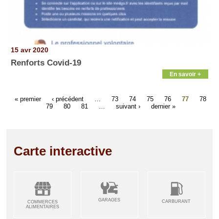
15 avr 2020
Renforts Covid-19
En savoir +
« premier
‹ précédent
…
73
74
75
76
77
78
79
80
81
…
suivant ›
dernier »
Carte interactive
GARAGES
CARBURANT
COMMERCES
ALIMENTAIRES