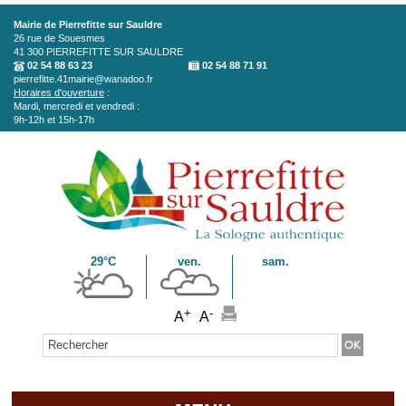
Aller au contenu principal
Mairie de Pierrefitte sur Sauldre
26 rue de Souesmes
41 300
PIERREFITTE SUR SAULDRE
02 54 88 63 23
02 54 88 71 91
pierrefitte.41mairie@wanadoo.fr
Horaires d'ouverture
:
Mardi, mercredi et vendredi :
9h-12h et 15h-17h
29°C
ven.
sam.
+
-
A
A
Formulaire de recherche