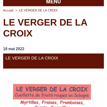
MENU
Accueil
Accueil
>
LE VERGER DE LA CROIX
LE VERGER DE LA
La mairie
CROIX
Découvrir Pierrefitte
Vie pratique
18 mai 2022
Vos professionnels
LE VERGER DE LA CROIX
Loisirs