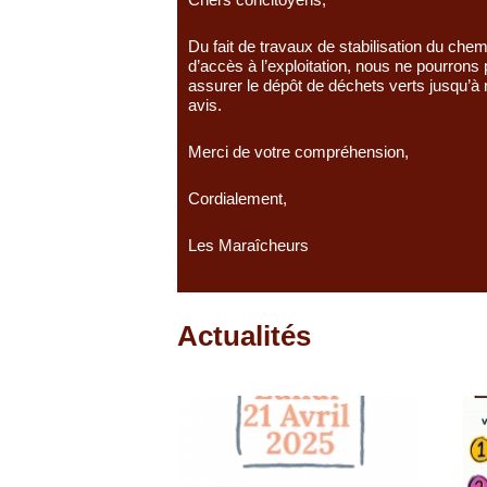
Du fait de travaux de stabilisation du chem
d’accès à l’exploitation, nous ne pourrons 
assurer le dépôt de déchets verts jusqu’à
avis.
Merci de votre compréhension,
Cordialement,
Les Maraîcheurs
Actualités
Pages