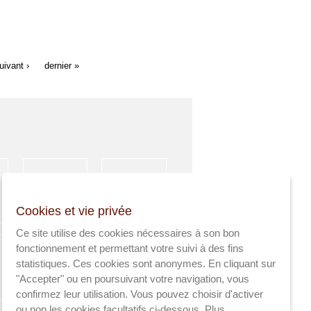
uivant ›
dernier »
HÉBERGEMENT
ACTIVITÉS
Cookies et vie privée
SPORTIVES
Ce site utilise des cookies nécessaires à son bon
fonctionnement et permettant votre suivi à des fins
statistiques. Ces cookies sont anonymes. En cliquant sur
"Accepter" ou en poursuivant votre navigation, vous
AGRICULTEURS
SANTÉ
confirmez leur utilisation. Vous pouvez choisir d'activer
ou non les cookies facultatifs ci-dessous.
Plus