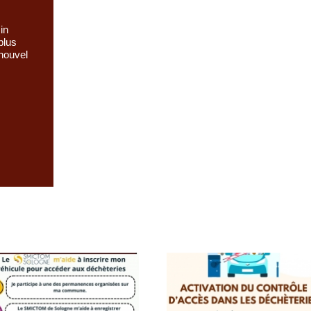
in
plus
 nouvel