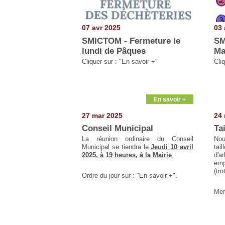
07 avr 2025
03 
SMICTOM - Fermeture le
SM
lundi de Pâques
Ma
Cliquer sur : "En savoir +"
Cliq
En savoir +
27 mar 2025
24 
Conseil Municipal
Ta
La réunion ordinaire du Conseil
Nou
Municipal se tiendra le
Jeudi 10 avril
tai
2025, à 19 heures, à la Mairie
.
d'a
emp
(tr
Ordre du jour sur : "En savoir +".
Mer