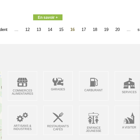
En savoir +
édent
…
12
13
14
15
16
17
18
19
20
…
s
GARAGES
CARBURANT
COMMERCES
SERVICES
ALIMENTAIRES
ARTISANS &
RESTAURANTS
A VISITER
ENFANCE
INDUSTRIES
CAFÉS
JEUNESSE