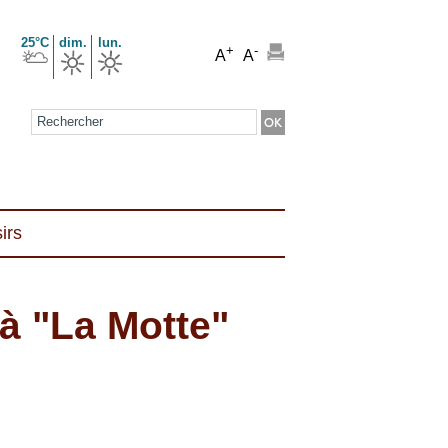
25°C
dim.
lun.
+
-
A
A
Formulaire de recherche
irs
à "La Motte"