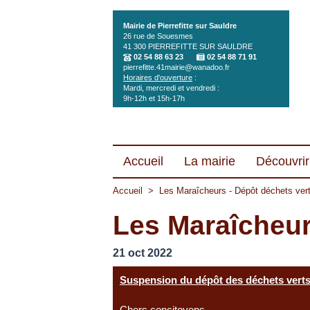
Aller au contenu principal
Mairie de Pierrefitte sur Sauldre
26 rue de Souesmes
41 300
PIERREFITTE SUR SAULDRE
02 54 88 63 23
02 54 88 71 91
pierrefitte.41mairie@wanadoo.fr
Horaires d'ouverture
:
Mardi, mercredi et vendredi :
9h-12h et 15h-17h
Accueil
La mairie
Découvrir 
Accueil
>
Les Maraîcheurs - Dépôt déchets vert
Les Maraîcheur
21 oct 2022
Suspension du dépôt des déchets vert
Chers concitoyens,