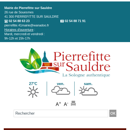
Aller au contenu principal
Mairie de Pierrefitte sur Sauldre
26 rue de Souesmes
41 300
PIERREFITTE SUR SAULDRE
02 54 88 63 23
02 54 88 71 91
pierrefitte.41mairie@wanadoo.fr
Horaires d'ouverture
:
Mardi, mercredi et vendredi :
9h-12h et 15h-17h
27°C
ven.
sam.
+
-
A
A
Formulaire de recherche