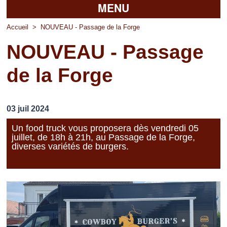
MENU
Accueil
Accueil
>
NOUVEAU - Passage de la Forge
NOUVEAU - Passage
La mairie
de la Forge
Découvrir Pierrefitte
Vie pratique
03 juil 2024
Vos professionnels
Un food truck vous proposera dès vendredi 05
juillet, de 18h à 21h, au Passage de la Forge,
Loisirs
diverses variétés de burgers.