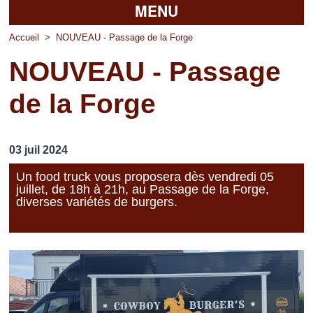
MENU
Accueil
Accueil
>
NOUVEAU - Passage de la Forge
NOUVEAU - Passage
La mairie
de la Forge
Découvrir Pierrefitte
Vie pratique
03 juil 2024
Vos professionnels
Un food truck vous proposera dès vendredi 05
juillet, de 18h à 21h, au Passage de la Forge,
Loisirs
diverses variétés de burgers.