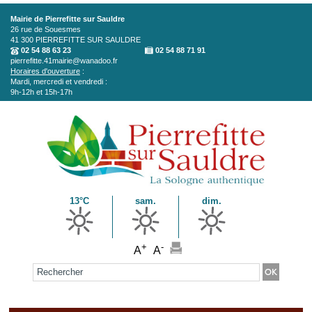
Aller au contenu principal
Mairie de Pierrefitte sur Sauldre
26 rue de Souesmes
41 300
PIERREFITTE SUR SAULDRE
02 54 88 63 23
02 54 88 71 91
pierrefitte.41mairie@wanadoo.fr
Horaires d'ouverture
:
Mardi, mercredi et vendredi :
9h-12h et 15h-17h
13°C
sam.
dim.
+
-
A
A
Formulaire de recherche