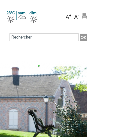
28°C
sam.
dim.
+
-
A
A
Formulaire de recherche