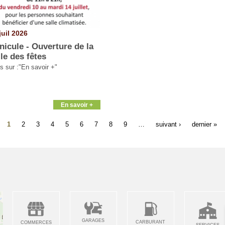
juil 2026
nicule - Ouverture de la
lle des fêtes
os sur :"En savoir +"
En savoir +
1
2
3
4
5
6
7
8
9
…
suivant ›
dernier »
GARAGES
CARBURANT
COMMERCES