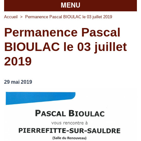
MENU
Accueil
Accueil
>
Permanence Pascal BIOULAC le 03 juillet 2019
Permanence Pascal
La mairie
BIOULAC le 03 juillet
Découvrir Pierrefitte
2019
Vie pratique
Vos professionnels
29 mai 2019
Loisirs