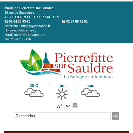
Aller au contenu principal
Mairie de Pierrefitte sur Sauldre
26 rue de Souesmes
41 300
PIERREFITTE SUR SAULDRE
02 54 88 63 23
02 54 88 71 91
pierrefitte.41mairie@wanadoo.fr
Horaires d'ouverture
:
Mardi, mercredi et vendredi :
9h-12h et 15h-17h
36°C
lun.
mar.
+
-
A
A
Formulaire de recherche