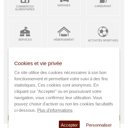
GARAGES
CARBURANT
COMMERCES
ALIMENTAIRES
SERVICES
HÉBERGEMENT
ACTIVITÉS SPORTIVES
Cookies et vie privée
ARTISANS &
RESTAURANTS CAFÉS
Ce site utilise des cookies nécessaires à son bon
ENFANCE JEUNESSE
INDUSTRIES
fonctionnement et permettant votre suivi à des fins
statistiques. Ces cookies sont anonymes. En
cliquant sur "Accepter" ou en poursuivant votre
navigation, vous confirmez leur utilisation. Vous
AGRICULTEURS
SANTÉ
pouvez choisir d'activer ou non les cookies facultatifs
A VISITER
ci-dessous.
Plus d'informations
> Voir tous les services
Accepter
Personnaliser