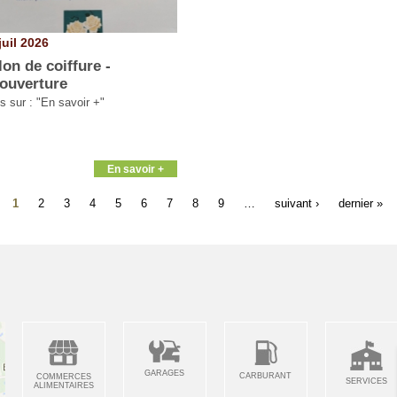
juil 2026
lon de coiffure -
ouverture
s sur : "En savoir +"
En savoir +
1
2
3
4
5
6
7
8
9
…
suivant ›
dernier »
GARAGES
CARBURANT
COMMERCES
SERVICES
ALIMENTAIRES