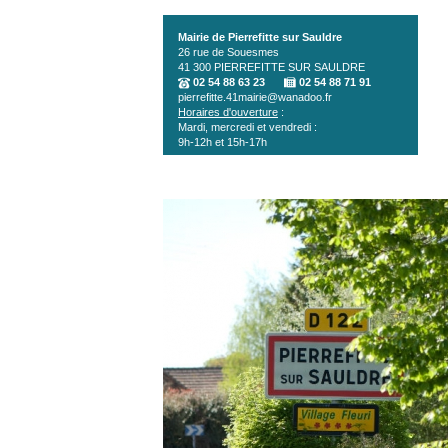
Aller au contenu principal
Mairie de Pierrefitte sur Sauldre
26 rue de Souesmes
41 300
PIERREFITTE SUR SAULDRE
02 54 88 63 23
02 54 88 71 91
pierrefitte.41mairie@wanadoo.fr
Horaires d'ouverture
:
Mardi, mercredi et vendredi :
9h-12h et 15h-17h