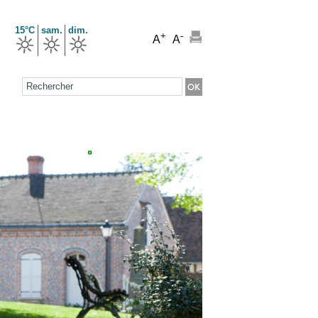
15°C
sam.
dim.
+
-
A
A
Formulaire de recherche