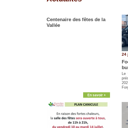
Pages
Centenaire des fêtes de la
Vallée
24 
Fo
bu
Le 
pré
202
For
En savoir +