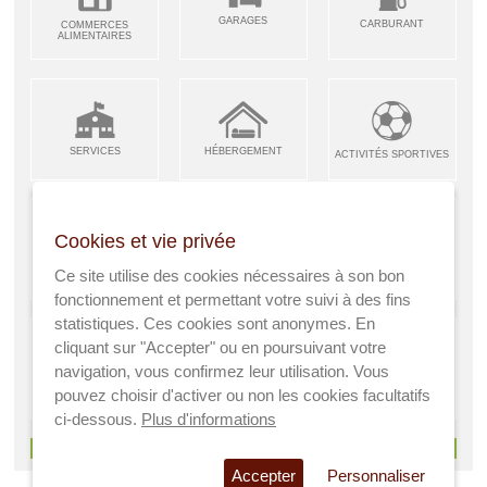
GARAGES
CARBURANT
COMMERCES
ALIMENTAIRES
SERVICES
HÉBERGEMENT
ACTIVITÉS SPORTIVES
Cookies et vie privée
ARTISANS &
RESTAURANTS CAFÉS
Ce site utilise des cookies nécessaires à son bon
ENFANCE JEUNESSE
INDUSTRIES
fonctionnement et permettant votre suivi à des fins
statistiques. Ces cookies sont anonymes. En
cliquant sur "Accepter" ou en poursuivant votre
navigation, vous confirmez leur utilisation. Vous
AGRICULTEURS
SANTÉ
pouvez choisir d'activer ou non les cookies facultatifs
A VISITER
ci-dessous.
Plus d'informations
> Voir tous les services
Accepter
Personnaliser