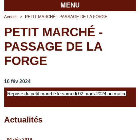
MENU
Accueil
Accueil
>
PETIT MARCHÉ - PASSAGE DE LA FORGE
PETIT MARCHÉ -
La mairie
PASSAGE DE LA
Découvrir Pierrefitte
FORGE
Vie pratique
Vos professionnels
16 fév 2024
Loisirs
Reprise du petit marché le samedi 02 mars 2024 au matin.
Actualités
Pages
04 déc 2019