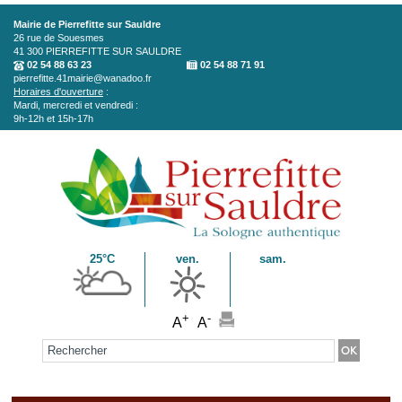
Aller au contenu principal
Mairie de Pierrefitte sur Sauldre
26 rue de Souesmes
41 300
PIERREFITTE SUR SAULDRE
02 54 88 63 23
02 54 88 71 91
pierrefitte.41mairie@wanadoo.fr
Horaires d'ouverture
:
Mardi, mercredi et vendredi :
9h-12h et 15h-17h
25°C
ven.
sam.
+
-
A
A
Formulaire de recherche