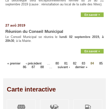
La biliothèque sera exceptionnellement fermée du 16 au 21
septembre 2019 (cause : réinstallation au local de la salle des fêtes).
En savoir +
27 aoû 2019
Réunion du Conseil Municipal
Le Conseil Municipal se réunira le
lundi 02 septembre 2019, à
20h30
, à la Mairie.
En savoir +
« premier
‹ précédent
…
80
81
82
83
84
85
86
87
88
…
suivant ›
dernier »
Carte interactive