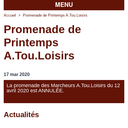
MENU
Accueil
Accueil
>
Promenade de Printemps A.Tou.Loisirs
Promenade de
La mairie
Printemps
Découvrir Pierrefitte
A.Tou.Loisirs
Vie pratique
Vos professionnels
17 mar 2020
Loisirs
La promenade des Marcheurs A.Tou.Loisirs du 12
avril 2020 est ANNULÉE.
Actualités