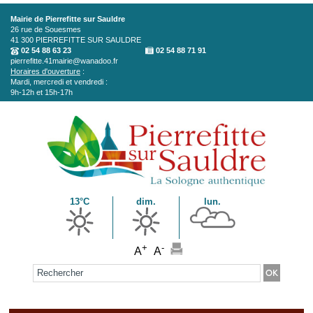
Aller au contenu principal
Mairie de Pierrefitte sur Sauldre
26 rue de Souesmes
41 300
PIERREFITTE SUR SAULDRE
02 54 88 63 23
02 54 88 71 91
pierrefitte.41mairie@wanadoo.fr
Horaires d'ouverture
:
Mardi, mercredi et vendredi :
9h-12h et 15h-17h
13°C
dim.
lun.
+
-
A
A
Formulaire de recherche