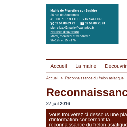
Aller au contenu principal
Mairie de Pierrefitte sur Sauldre
26 rue de Souesmes
41 300
PIERREFITTE SUR SAULDRE
02 54 88 63 23
02 54 88 71 91
pierrefitte.41mairie@wanadoo.fr
Horaires d'ouverture
:
Mardi, mercredi et vendredi :
9h-12h et 15h-17h
Accueil
La mairie
Découvrir 
Accueil
>
Reconnaissance du frelon asiatique
Reconnaissance
27 juil 2016
Vous trouverez ci-dessous une pla
d'information concernant la
reconnaissance du frelon asiatiqu