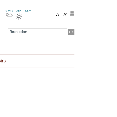
23°C
ven.
sam.
+
-
A
A
Formulaire de recherche
irs