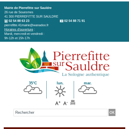
Aller au contenu principal
Mairie de Pierrefitte sur Sauldre
26 rue de Souesmes
41 300
PIERREFITTE SUR SAULDRE
02 54 88 63 23
02 54 88 71 91
pierrefitte.41mairie@wanadoo.fr
Horaires d'ouverture
:
Mardi, mercredi et vendredi :
9h-12h et 15h-17h
35°C
lun.
mar.
+
-
A
A
Formulaire de recherche