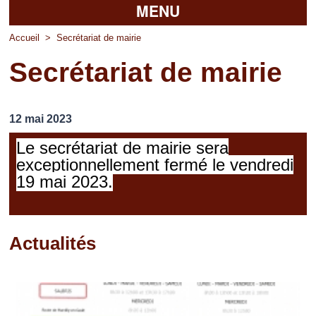
MENU
Accueil
Accueil
>
Secrétariat de mairie
Secrétariat de mairie
La mairie
Découvrir Pierrefitte
12 mai 2023
Vie pratique
Le secrétariat de mairie sera
Vos professionnels
exceptionnellement fermé le vendredi
19 mai 2023.
Loisirs
Actualités
Pages