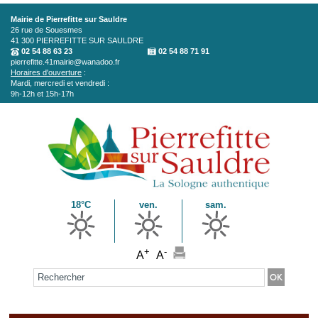
Aller au contenu principal
Mairie de Pierrefitte sur Sauldre
26 rue de Souesmes
41 300
PIERREFITTE SUR SAULDRE
02 54 88 63 23
02 54 88 71 91
pierrefitte.41mairie@wanadoo.fr
Horaires d'ouverture
:
Mardi, mercredi et vendredi :
9h-12h et 15h-17h
18°C
ven.
sam.
+
-
A
A
Formulaire de recherche