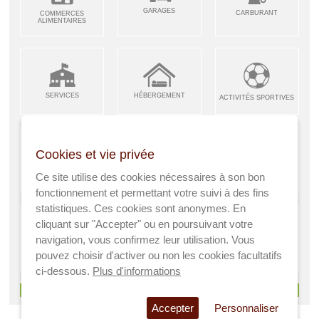
GARAGES
CARBURANT
COMMERCES
ALIMENTAIRES
SERVICES
HÉBERGEMENT
ACTIVITÉS SPORTIVES
Cookies et vie privée
ARTISANS &
RESTAURANTS CAFÉS
Ce site utilise des cookies nécessaires à son bon
ENFANCE JEUNESSE
INDUSTRIES
fonctionnement et permettant votre suivi à des fins
statistiques. Ces cookies sont anonymes. En
cliquant sur "Accepter" ou en poursuivant votre
navigation, vous confirmez leur utilisation. Vous
AGRICULTEURS
SANTÉ
pouvez choisir d'activer ou non les cookies facultatifs
A VISITER
ci-dessous.
Plus d'informations
> Voir tous les services
Accepter
Personnaliser