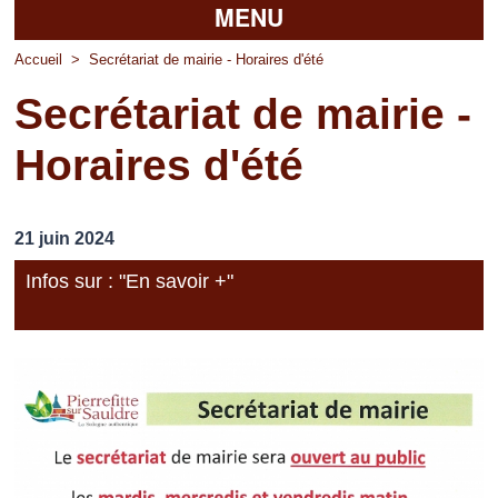
MENU
Accueil
Accueil
>
Secrétariat de mairie - Horaires d'été
Secrétariat de mairie -
La mairie
Horaires d'été
Découvrir Pierrefitte
Vie pratique
21 juin 2024
Vos professionnels
Infos sur : "En savoir +"
Loisirs