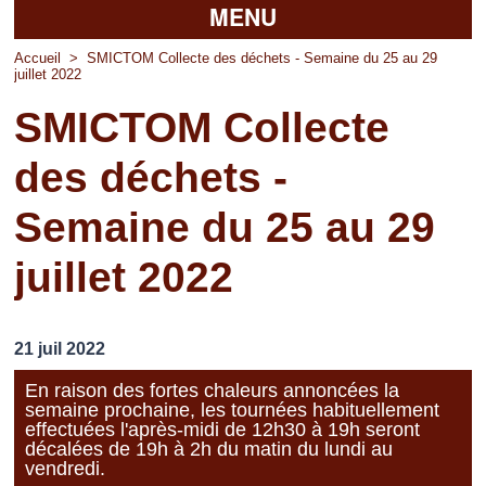
MENU
Accueil
Accueil
>
SMICTOM Collecte des déchets - Semaine du 25 au 29
juillet 2022
La mairie
SMICTOM Collecte
Découvrir Pierrefitte
des déchets -
Vie pratique
Semaine du 25 au 29
Vos professionnels
juillet 2022
Loisirs
21 juil 2022
En raison des fortes chaleurs annoncées la
semaine prochaine, les tournées habituellement
effectuées l'après-midi de 12h30 à 19h seront
décalées de 19h à 2h du matin du lundi au
vendredi.