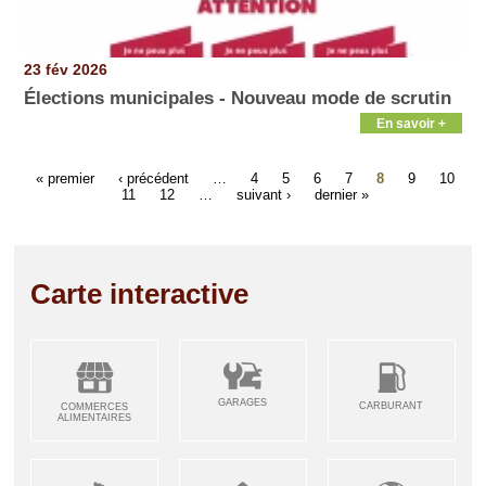
23 fév 2026
Élections municipales - Nouveau mode de scrutin
En savoir +
« premier
‹ précédent
…
4
5
6
7
8
9
10
11
12
…
suivant ›
dernier »
Carte interactive
GARAGES
CARBURANT
COMMERCES
ALIMENTAIRES