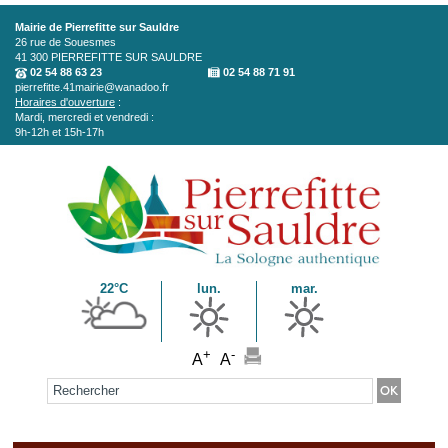
Aller au contenu principal
Mairie de Pierrefitte sur Sauldre
26 rue de Souesmes
41 300
PIERREFITTE SUR SAULDRE
02 54 88 63 23
02 54 88 71 91
pierrefitte.41mairie@wanadoo.fr
Horaires d'ouverture
:
Mardi, mercredi et vendredi :
9h-12h et 15h-17h
22°C
lun.
mar.
+
-
A
A
Formulaire de recherche