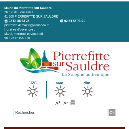
Aller au contenu principal
Mairie de Pierrefitte sur Sauldre
26 rue de Souesmes
41 300
PIERREFITTE SUR SAULDRE
02 54 88 63 23
02 54 88 71 91
pierrefitte.41mairie@wanadoo.fr
Horaires d'ouverture
:
Mardi, mercredi et vendredi :
9h-12h et 15h-17h
16°C
sam.
dim.
+
-
A
A
Formulaire de recherche