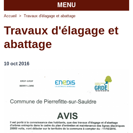
MENU
Accueil
Accueil
>
Travaux d'élagage et abattage
Travaux d'élagage et
La mairie
abattage
Découvrir Pierrefitte
Vie pratique
10 oct 2016
Vos professionnels
Loisirs