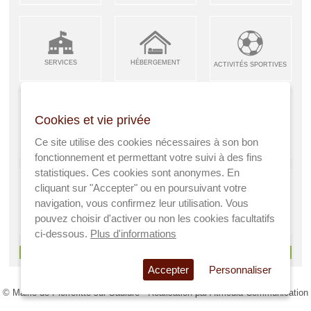
SERVICES
HÉBERGEMENT
ACTIVITÉS SPORTIVES
Cookies et vie privée
ARTISANS &
RESTAURANTS CAFÉS
Ce site utilise des cookies nécessaires à son bon
ENFANCE JEUNESSE
INDUSTRIES
fonctionnement et permettant votre suivi à des fins
statistiques. Ces cookies sont anonymes. En
cliquant sur "Accepter" ou en poursuivant votre
navigation, vous confirmez leur utilisation. Vous
AGRICULTEURS
SANTÉ
pouvez choisir d'activer ou non les cookies facultatifs
A VISITER
ci-dessous.
Plus d'informations
> Voir tous les services
Accepter
Personnaliser
© Mairie de Pierrefitte sur Sauldre - Réalisation par
Atmedia Communication