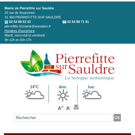
Aller au contenu principal
Mairie de Pierrefitte sur Sauldre
26 rue de Souesmes
41 300
PIERREFITTE SUR SAULDRE
02 54 88 63 23
02 54 88 71 91
pierrefitte.41mairie@wanadoo.fr
Horaires d'ouverture
:
Mardi, mercredi et vendredi :
9h-12h et 15h-17h
14°C
dim.
lun.
+
-
A
A
Formulaire de recherche