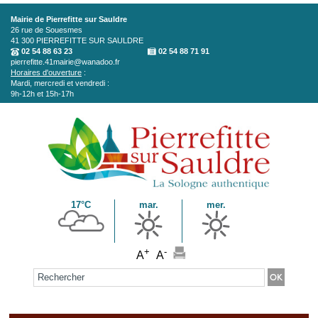
Aller au contenu principal
Mairie de Pierrefitte sur Sauldre
26 rue de Souesmes
41 300
PIERREFITTE SUR SAULDRE
02 54 88 63 23
02 54 88 71 91
pierrefitte.41mairie@wanadoo.fr
Horaires d'ouverture
:
Mardi, mercredi et vendredi :
9h-12h et 15h-17h
17°C
mar.
mer.
+
-
A
A
Formulaire de recherche