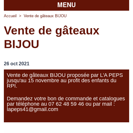
MENU
Accueil
Accueil
>
Vente de gâteaux BIJOU
Vente de gâteaux
La mairie
BIJOU
Découvrir Pierrefitte
Vie pratique
26 oct 2021
Vos professionnels
Vente de gâteaux BIJOU proposée par L'A PEPS
jusqu'au 15 novembre au profit des enfants du
Loisirs
RPI.
Demandez votre bon de commande et catalogues
par téléphone au 07 62 48 59 46 ou par mail :
lapeps41@gmail.com