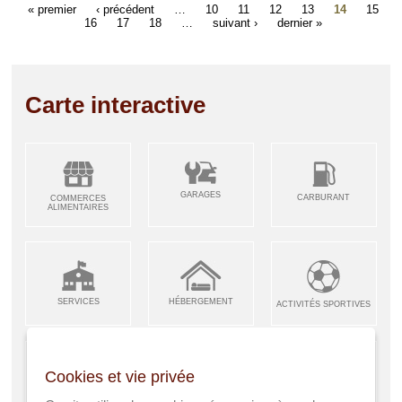
« premier
‹ précédent
…
10
11
12
13
14
15
16
17
18
…
suivant ›
dernier »
Carte interactive
GARAGES
CARBURANT
COMMERCES
ALIMENTAIRES
SERVICES
HÉBERGEMENT
ACTIVITÉS SPORTIVES
Cookies et vie privée
ARTISANS &
RESTAURANTS CAFÉS