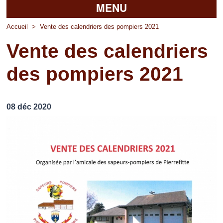
MENU
Accueil
Accueil
>
Vente des calendriers des pompiers 2021
Vente des calendriers
La mairie
des pompiers 2021
Découvrir Pierrefitte
Vie pratique
08 déc 2020
Vos professionnels
Loisirs