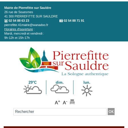
Aller au contenu principal
Mairie de Pierrefitte sur Sauldre
26 rue de Souesmes
41 300
PIERREFITTE SUR SAULDRE
02 54 88 63 23
02 54 88 71 91
pierrefitte.41mairie@wanadoo.fr
Horaires d'ouverture
:
Mardi, mercredi et vendredi :
9h-12h et 15h-17h
29°C
dim.
lun.
+
-
A
A
Formulaire de recherche