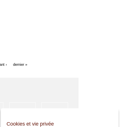
ant ›
dernier »
HÉBERGEMENT
ACTIVITÉS
Cookies et vie privée
SPORTIVES