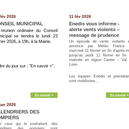
fév 2026
11 fév 2026
NSEIL MUNICIPAL
Enedis vous informe -
alerte vents violents –
réunion ordinaire du Conseil
message de prudence
icipal se tiendra le lundi 23
rier 2026, à 19h, à la Mairie.
Un épisode de vents violents 
annoncé par Météo France 
mercredi 11 février en fin d’après-m
jusqu’au jeudi 12 février en fin
matinée en région Centre – Val
Loire.
re du jour sur : "En savoir +".
Les équipes Enedis et prestatai
sont mobilisées...
En savoir +
En savoir +
jan 2026
LENDRIERS DES
MPIERS
r ceux qui le souhaitent, des
lendriers des pompiers sont