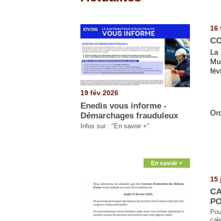
Pages
16 
CO
La 
Mun
fév
19 fév 2026
Enedis vous informe -
Ord
Démarchages frauduleux
Infos sur : "En savoir +".
En savoir +
15 
CA
PO
Pou
ca