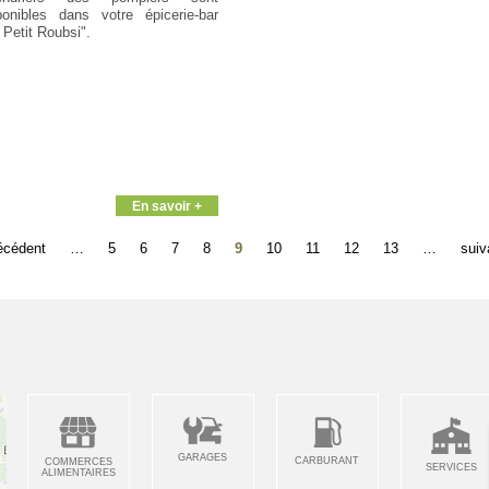
ponibles dans votre épicerie-bar
 Petit Roubsi".
En savoir +
récédent
…
5
6
7
8
9
10
11
12
13
…
suiv
GARAGES
CARBURANT
COMMERCES
SERVICES
ALIMENTAIRES