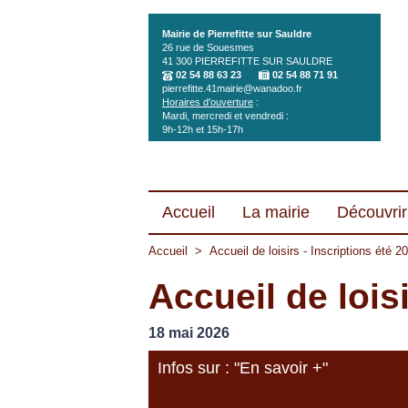
Aller au contenu principal
Mairie de Pierrefitte sur Sauldre
26 rue de Souesmes
41 300
PIERREFITTE SUR SAULDRE
02 54 88 63 23
02 54 88 71 91
pierrefitte.41mairie@wanadoo.fr
Horaires d'ouverture
:
Mardi, mercredi et vendredi :
9h-12h et 15h-17h
Accueil
La mairie
Découvrir 
Accueil
>
Accueil de loisirs - Inscriptions été 2
Accueil de lois
18 mai 2026
Infos sur : "En savoir +"