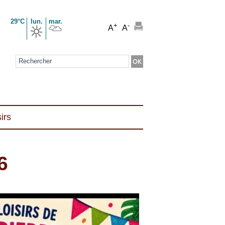
29°C
lun.
mar.
+
-
A
A
Formulaire de recherche
irs
6