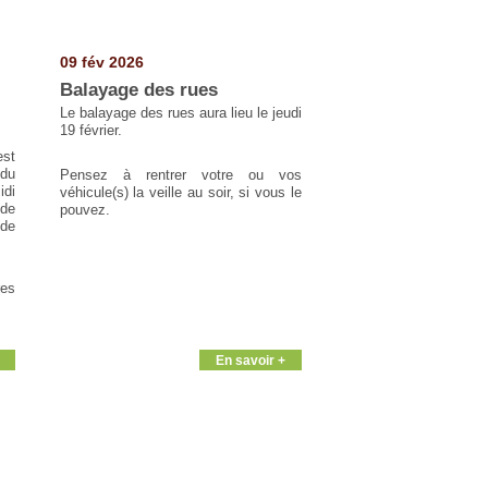
09 fév 2026
Balayage des rues
Le balayage des rues aura lieu le jeudi
19 février.
est
du
Pensez à rentrer votre ou vos
idi
véhicule(s) la veille au soir, si vous le
 de
pouvez.
 de
res
En savoir +